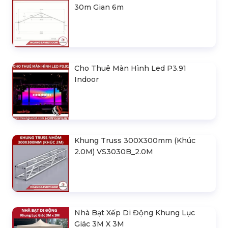
30m Gian 6m
Cho Thuê Màn Hình Led P3.91
Indoor
Khung Truss 300X300mm (Khúc
2.0M) VS3030B_2.0M
Nhà Bạt Xếp Di Động Khung Lục
Giác 3M X 3M