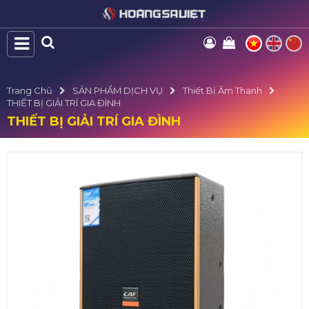
Trang Chủ
SẢN PHẨM DỊCH VỤ
Thiết Bị Âm Thanh
THIẾT BỊ GIẢI TRÍ GIA ĐÌNH
THIẾT BỊ GIẢI TRÍ GIA ĐÌNH