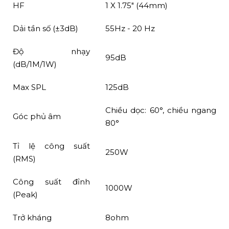
HF
1 X 1.75″ (44mm)
Dải tần số (±3dB)
55Hz - 20 Hz
Độ nhạy
95dB
(dB/1M/1W)
Max SPL
125dB
Chiều dọc: 60°, chiều ngang
Góc phủ âm
80°
Tỉ lệ công suất
250W
(RMS)
Công suất đỉnh
1000W
(Peak)
Trở kháng
8ohm