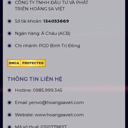
CÔNG TY TNHH ĐẦU TƯ VÀ PHÁT
TRIỂN HOÀNG SA VIỆT
Số tài khoản:
134053669
Ngân hàng: Á Châu (ACB)
Chi nhánh: PGD Bình Trị Đông
THÔNG TIN LIÊN HỆ
Hotline:
0985.999.345
Email:
yenvo@hoangsaviet.com
Website:
www.hoangsaviet.com
Mã số thuế: 0310779837