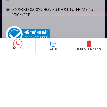
Số ĐKKD 0310779837 Sở KHĐT Tp. HCM cấp
15/04/2011
Hotline
Zalo
Báo Giá Nhanh
SẢN PHẨM
Thiết bị âm thanh
Thiết bị ánh sáng
Màn hình LED
Khung truss nhôm
Sân khấu di động