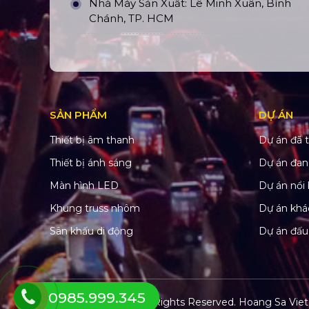
Nhà Máy Sản Xuất: Lê Minh Xuân, Bình
Chánh, TP. HCM
SẢN PHẨM
DỰ ÁN
Thiết bị âm thanh
Dự án đã t
Thiết bị ánh sáng
Dự án đan
Màn hình LED
Dự án nổi 
Khung truss nhôm
Dự án khá
Sân khấu di động
Dự án đấu
0985.999.345
© Copyright 2022. All Rights Reserved.
Hoang Sa Viet