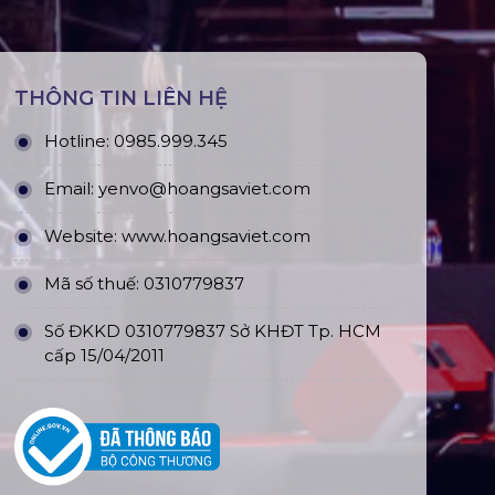
THÔNG TIN LIÊN HỆ
Hotline:
0985.999.345
Email:
yenvo@hoangsaviet.com
Website:
www.hoangsaviet.com
Mã số thuế: 0310779837
Số ĐKKD 0310779837 Sở KHĐT Tp. HCM
cấp 15/04/2011