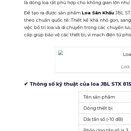
là dòng loa rất phù hợp cho không gian lớn như 
Để tạo ra được sản phẩm
Loa Sân Khấu
JBL STX
theo chuẩn quốc tế. Thiết kế khá nhỏ gọn, sa
việc bố trí loa và di chuyển trong các chuyến l
cấp giúp bảo vệ các thiết bị, vi mạch điện tử ph
Loa 
✔ Thông số kỹ thuật của loa JBL STX 81
Tên sản phẩm
Dòng thiết bị
Dải tần số (-10 dB)
Phản ứng tần số (± 3