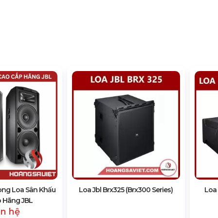
òng Loa Sân Khấu
Loa Jbl Brx325 (Brx300 Series)
Loa 
 Hãng JBL
ên hệ