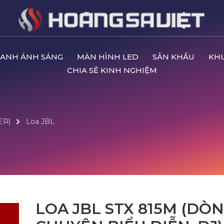
ANH ÁNH SÁNG
MÀN HÌNH LED
SÂN KHẤU
KH
CHIA SẺ KINH NGHIỆM
ER)
Loa JBL
LOA JBL STX 815M (DÒ