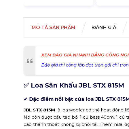
MÔ TẢ SẢN PHẨM
ĐÁNH GIÁ
XEM BÁO GIÁ NHANH BẰNG CÔNG NGH
Báo giá thi công lắp đặt trọn gói chỉ tron
✅ Loa Sân Khấu JBL STX 815M
✔ Đặc điểm nổi bật của loa JBL STX 815
JBL STX 815M
là loa woofer có thể hoạt động li
Nó còn được cấu tạo bởi 1 củ bass 40cm, 1 củ t
cao thanh thoát không bị chói tai. Thêm nữa, đ