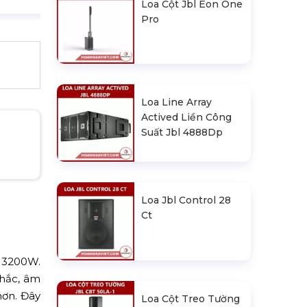
Loa Cột Jbl Eon One
Pro
Loa Line Array
Actived Liền Công
Suất Jbl 4888Dp
Loa Jbl Control 28
Ct
i 3200W.
chắc, âm
hơn. Đây
Loa Cột Treo Tường