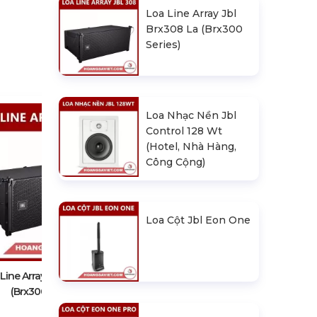
Loa Line Array Jbl
Brx308 La (Brx300
Series)
Loa Nhạc Nền Jbl
Control 128 Wt
(Hotel, Nhà Hàng,
Công Cộng)
Loa Cột Jbl Eon One
Loa Nhạc Nền Jbl Control 128 Wt
(Hotel, Nhà Hàng, Công Cộng)
Line Array Jbl Brx308 La
(Brx300 Series)