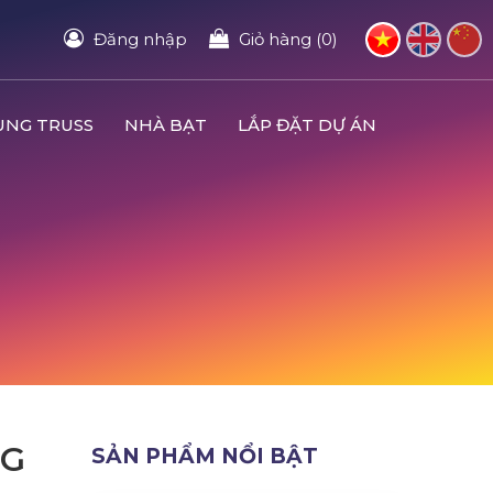
Đăng nhập
Giỏ hàng (0)
UNG TRUSS
NHÀ BẠT
LẮP ĐẶT DỰ ÁN
NG
SẢN PHẨM NỔI BẬT