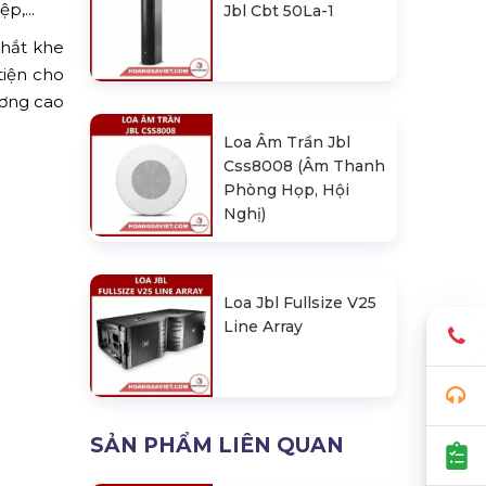
p,...
Jbl Cbt 50La-1
khắt khe
tiện cho
ương cao
Loa Âm Trần Jbl
Css8008 (Âm Thanh
Phòng Họp, Hội
Nghị)
Loa Jbl Fullsize V25
Line Array
SẢN PHẨM LIÊN QUAN