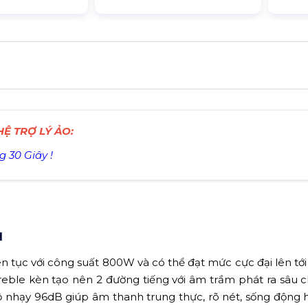
Ệ TRỢ LÝ ẢO:
g 30 Giây !
M
ên tục với công suất 800W và có thể đạt mức cực đại lên tớ
reble kèn tạo nên 2 đường tiếng với âm trầm phát ra sâu 
ộ nhạy 96dB giúp âm thanh trung thực, rõ nét, sống động 