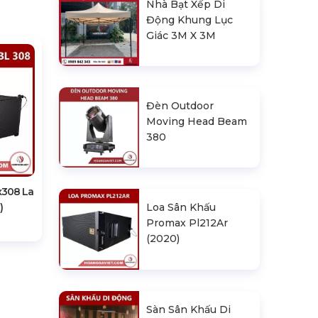
Nhà Bạt Xếp Di
Động Khung Lục
Giác 3M X 3M
Đèn Outdoor
Moving Head Beam
380
rx308 La
)
Loa Sân Khấu
Promax Pl212Ar
(2020)
Sàn Sân Khấu Di