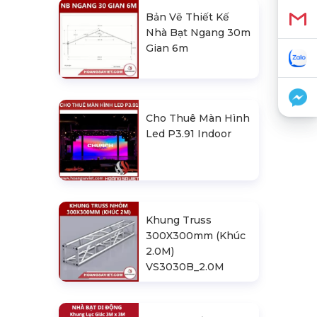
Bản Vẽ Thiết Kế
Nhà Bạt Ngang 30m
Gian 6m
Cho Thuê Màn Hình
Led P3.91 Indoor
Khung Truss
300X300mm (Khúc
2.0M)
VS3030B_2.0M