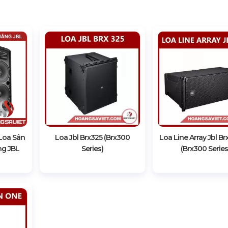
Loa Sân
Loa Jbl Brx325 (Brx300
Loa Line Array Jbl B
ng JBL
Series)
(Brx300 Series