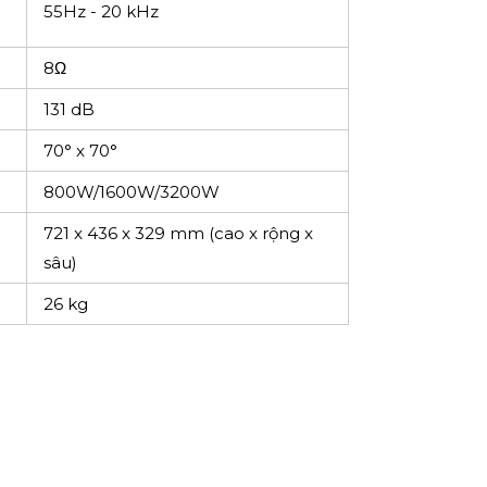
55Hz - 20 kHz
8Ω
131 dB
70° x 70°
800W/1600W/3200W
721 x 436 x 329 mm (cao x rộng x
sâu)
26 kg