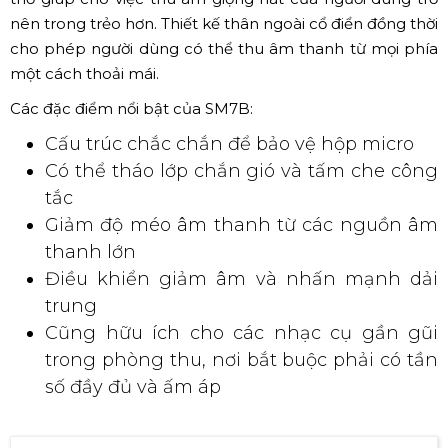
SM7B
là một ứng cử sáng giá cho thương hiệu Shure.
SM7B
mang khả năng tái tạo âm thanh ấm áp, mượt mà
kết hợp với ứng dụng thu âm cho ra âm thanh chân
thực và sống động. Loại bỏ những tiếng ồn cơ học và hơi
thở giúp cho việc thu âm giọng hát của người dùng trở
nên trong trẻo hơn. Thiết kế thân ngoài cổ điển đồng thời
cho phép người dùng có thể thu âm thanh từ mọi phía
một cách thoải mái.
Các đặc điểm nổi bật của SM7B:
Cấu trúc chắc chắn để bảo vệ hộp micro
Có thể tháo lớp chắn gió và tấm che công
tắc
Giảm độ méo âm thanh từ các nguồn âm
thanh lớn
Điều khiển giảm âm và nhấn mạnh dải
trung