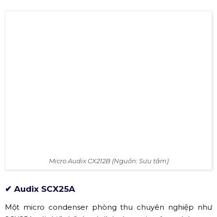
CX212B
là dòng sản phẩm lý tưởng với thiết kế hiện đại
và hiệu suất hoạt động tuyệt vời. CX212B
là một công cụ
đặc biệt hổ trợ cho việc sản xuất âm thanh chuyên
nghiệp trong phòng thu. Cung cấp tần số đồng đều từ
20Hz - 20kHz, CX212B
có nhiều sự lựa chọn cho người
dùng như: Cardioid, đa hướng, hình 8. Ngoài ra
CX212B
được trang bị bộ lọc cuộn âm trầm để giúp loại bỏ âm
thanh trầm ở tần số thấp hơn. CX212B
là lựa chọn lý
tưởng cho các âm thanh, giọng hát, phần dây, hòa tấu và
âm thanh trong phòng xung quanh.