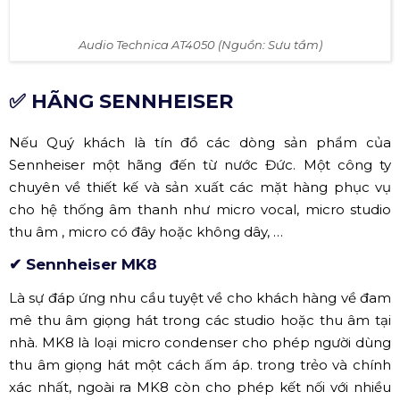
Gặp gỡ thêm một mã sản phẩm condenser AT4050 của
hãng Audio Technica. Nắm bắt mọi sắc thái âm thanh
của người dùng với ba mẫu cự có thể dễ dàng chuyển
đổi. AT4050
sở hữu cho mình một màng ngăn lớn thể
hiện được độ SPL cao,màng chắn kép lớn của AT4050
cho hiệu suất vượt trội, nhất quán. Một vách ngăn phần
tử âm thanh bằng đồng được gia công chính xác, mạ
niken cung cấp sự ổn định của phần tử mang đến cho
AT4050
độ chắc chắn, bền bỉ và độ nhạy đặc biệt.