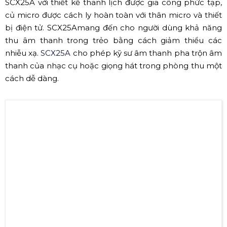
Micro Audix CX212B (Nguồn: Sưu tầm)
✔ Audix SCX25A
Một micro condenser phòng thu chuyên nghiệp như
SCX25A với thiết kế thanh lịch được gia công phức tạp,
củ micro được cách ly hoàn toàn với thân micro và thiết
bị điện tử. SCX25A
mang đến cho người dùng khả năng
thu âm thanh trong trẻo bằng cách giảm thiểu các
nhiễu xạ.
SCX25A
cho phép kỹ sư âm thanh pha trộn âm
thanh của nhạc cụ hoặc giọng hát trong phòng thu một
cách dễ dàng.