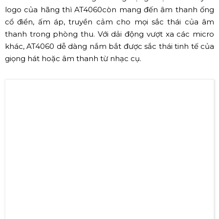
Micro Audix CX25A (Nguồn: Sưu tầm)
✅ HÃNG AUDIO TECHNICA
Là một hãng đến từ Nhật Bản, là một nhà cung cấp và
sản xuất các mặt hàng micro, tai nghe. Audio Technica
là một hãng cung cấp các thiết bị micro và tai nghe cho
các chương trình truyền hình của Hoa Kỳ vào cuối
những năm 1990 như Big Brother, Deal, Rock and Roll
Hall of Fame và một số sự kiện quốc tế khác. Chăm chỉ,
tỉ mỉ và cập nhật xu hướng hoặc bền bỉ, mạnh mẽ theo
thời gian là những gì mà Audio Technica đã gửi gắm vào
từng sản phẩm của họ đến người tiêu dùng.
✔ Audio Technica AT4060
AT4060
với thiết kế vỏ ngoài sang trọng được điểm xuyến
logo của hãng thì AT4060
còn mang đến âm thanh ống
cổ điển, ấm áp, truyền cảm cho mọi sắc thái của âm