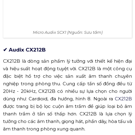
Micro Audix SCX1 (Nguồn: Sưu tầm)
✔ Audix CX212B