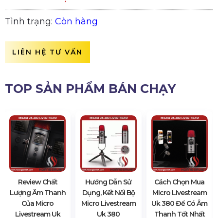
Tình trạng:
Còn hàng
LIÊN HỆ TƯ VẤN
TOP SẢN PHẨM BÁN CHẠY
Review Chất
Hướng Dẫn Sử
Cách Chọn Mua
Lượng Âm Thanh
Dụng, Kết Nối Bộ
Micro Livestream
Của Micro
Micro Livestream
Uk 380 Để Có Âm
Livestream Uk
Uk 380
Thanh Tốt Nhất