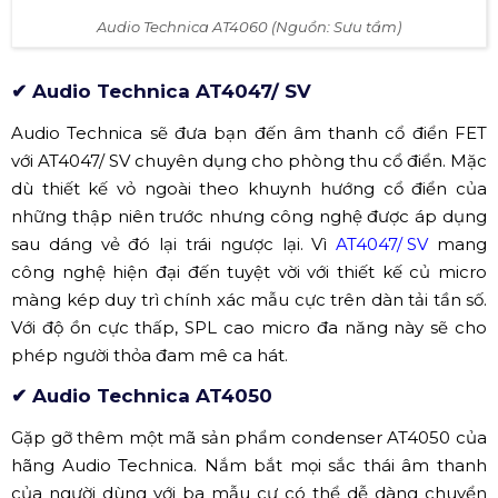
thanh trong phòng thu. Với dải động vượt xa các micro
khác, AT4060 dễ dàng nắm bắt được sắc thái tinh tế của
giọng hát hoặc âm thanh từ nhạc cụ.