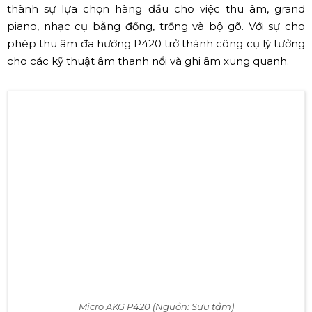
✔ AKG P420
Ứng dụng ghi âm phòng thu dự án thì
P420
chính là
một micro condenser là một đề cử tuyệt vời.
P420
cung
cấp độ nhạy cao và SPL tối đa 155dB mang đến chất
lượng âm thanh trong trẻo, ấm áp. Bởi lẽ đó mà P420
trở
thành sự lựa chọn hàng đầu cho việc thu âm, grand
piano, nhạc cụ bằng đồng, trống và bộ gõ. Với sự cho
phép thu âm đa hướng P420
trở thành công cụ lý tưởng
cho các kỹ thuật âm thanh nổi và ghi âm xung quanh.