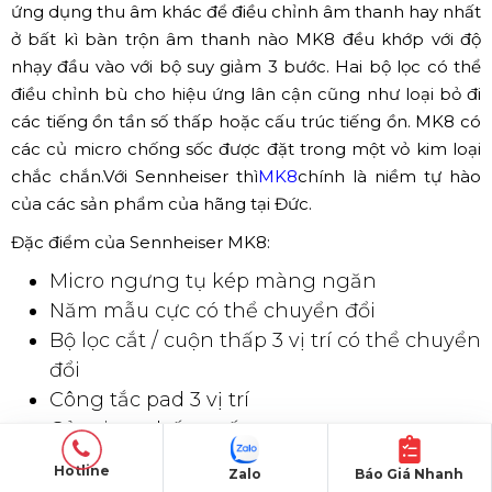
Audio Technica AT4050 (Nguồn: Sưu tầm)
✅ HÃNG SENNHEISER
Nếu Quý khách là tín đồ các dòng sản phẩm của
Sennheiser một hãng đến từ nước Đức. Một công ty
Hotline
chuyên về thiết kế và sản xuất các mặt hàng phục vụ
Zalo
Báo Giá Nhanh