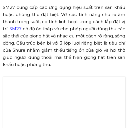
Để thêm phần lựa chọn phong phú Shure đã cho sản
xuất thêm 2 mã sản phẩm là SM27 và KSM32 để tạo nên
sự đa dạng cho phần micro phòng thu.
✔ Shure SM27
SM27 cung cấp các ứng dụng hiệu suất trên sân khấu
hoặc phòng thu đặt biệt. Với các tính năng cho ra âm
thanh trong suốt, có tính linh hoạt trong cách lắp đặt vị
trí.
SM27
có độ ồn thấp và cho phép người dùng thu các
sắc thái của giọng hát và nhạc cụ một cách rõ ràng, sống
động. Cấu trúc bền bỉ với 3 lớp lưới riêng biệt là tiêu chí
của Shure nhằm giảm thiểu tiếng ồn của gió và hơi thở
giúp người dùng thoải mái thể hiện giọng hát trên sân
khấu hoặc phòng thu.