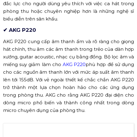
Micro AKG P120 (Nguồn: Sưu tầm)
Làm sao có thể bỏ lỡ
P120
một mặt hàng hỗ trợ việc thu
âm thanh chất lượng đến từng chi tiết. Là một cánh tay
đắc lực cho người dùng yêu thích với việc ca hát trong
phòng thu hoặc chuyên nghiệp hơn là những nghệ sĩ
biểu diễn trên sân khấu.
✔ AKG P220
AKG P220 cung cấp âm thanh ấm và rõ ràng cho giọng
hát chính, thu âm các âm thanh trong trẻo của dàn hợp
xướng, guitar acoustic, nhạc cụ bằng đồng. Bộ lọc âm và
miếng suy giảm làm cho
AKG P220
phù hợp để sử dụng
cho các nguồn âm thanh lớn với mức áp suất âm thanh
lên tới 155dB. Với vẻ ngoài thiết kế chắc chắn AKG P220
trở thành một lựa chọn hoàn hảo cho các ứng dụng
trong phòng thu. AKG cho rằng AKG P220 đại diện cho