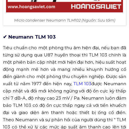
Micro condenser Neumann TLM102 (Nguồn: Sưu tầm)
✔ Neumann TLM 103
Tiêu chuẩn cho một phòng thu âm hiện đại, nếu bạn đã
từng sử dụng qua U87 huyền thoại thì TLM 103
chính là
một phiên bản cập nhật mới hiện đại hơn, hiệu suất hoạt
động mạnh mẽ hơn và mang nhiều khuynh hướng cổ
điển giành cho một phòng thu chuyên nghiệp. Được sản
xuất từ năm 1977 đến hiện nay,
TLM 103
được Neumann
cập nhật và đổi mới không ngừng với độ ồn cực kỳ thấp
chỉ 7 dB-A, độ nhạy cao 23 mV / Pa. Neumann luôn đảm
bảo TLM 103
có độ ồn cực thấp ngay cả với tiền khuếch
đại và giao diện âm thanh hoặc thiết bị ống cổ điển.
Theo Neumann và sự phản hồi của người dùng thì “ TLM
103
có thể xử lý các mức áp suất âm thanh cao lên tới