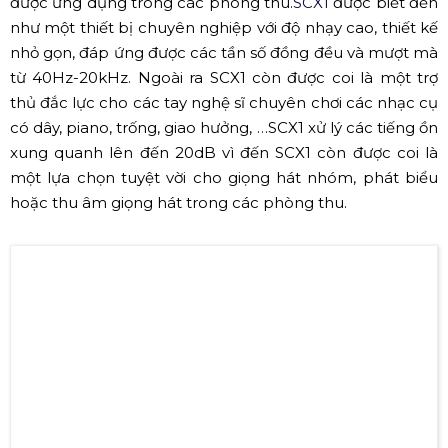
micro condenser của studio Audix cũng được xuất hiện
trực tiếp trên sân khấu ” (Nguồn: Internet)
✔ Audix SCX1
SCX1
là một micro condenser cardioid chuyên nghiệp
được ứng dụng trong các phòng thu.
SCX1
được biết đến
như một thiết bị chuyên nghiệp với độ nhạy cao, thiết kế
nhỏ gọn, đáp ứng được các tần số đồng đều và mượt mà
từ 40Hz-20kHz. Ngoài ra SCX1
còn được coi là một trợ
thủ đắc lực cho các tay nghệ sĩ chuyên chơi các nhạc cụ
có dây, piano, trống, giao hưởng, …SCX1
xử lý các tiếng ồn
xung quanh lên đến 20dB vì đến SCX1
còn được coi là
một lựa chọn tuyệt vời cho giọng hát nhóm, phát biểu
hoặc thu âm giọng hát trong các phòng thu.