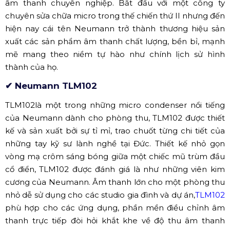
âm thanh chuyên nghiệp. Bắt đầu với một công ty
chuyên sửa chữa micro trong thế chiến thứ II nhưng đến
hiện nay cái tên Neumann trở thành thương hiệu sản
xuất các sản phẩm âm thanh chất lượng, bền bỉ, mạnh
mẽ mang theo niềm tự hào như chính lịch sử hình
thành của họ.
✔ Neumann TLM102
TLM102
là một trong những micro condenser nổi tiếng
của Neumann dành cho phòng thu, TLM102 được thiết
kế và sản xuất bởi sự tỉ mỉ, trao chuốt từng chi tiết của
những tay kỹ sư lành nghề tại Đức. Thiết kế nhỏ gọn
vòng mạ crôm sáng bóng giữa một chiếc mũ trùm đầu
cổ điển, TLM102 được đánh giá là như những viên kim
cương của Neumann. Âm thanh lớn cho một phòng thu
nhỏ dễ sử dụng cho các studio gia đình và dự án,
TLM102
phù hợp cho các ứng dụng, phần mền điều chỉnh âm
thanh trực tiếp đòi hỏi khắt khe về độ thu âm thanh