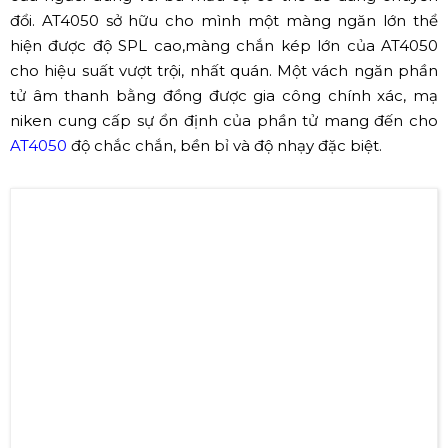
Audio Technica AT4060 (Nguồn: Sưu tầm)
✔ Audio Technica AT4047/ SV
Audio Technica sẽ đưa bạn đến âm thanh cổ điển FET
với AT4047/ SV chuyên dụng cho phòng thu cổ điển. Mặc
dù thiết kế vỏ ngoài theo khuynh hướng cổ điển của
những thập niên trước nhưng công nghệ được áp dụng
sau dáng vẻ đó lại trái ngược lại. Vì
AT4047/ SV
mang
công nghệ hiện đại đến tuyệt vời với thiết kế củ micro
màng kép duy trì chính xác mẫu cực trên dàn tải tần số.
Với độ ồn cực thấp, SPL cao micro đa năng này sẽ cho
phép người thỏa đam mê ca hát.
✔ Audio Technica AT4050