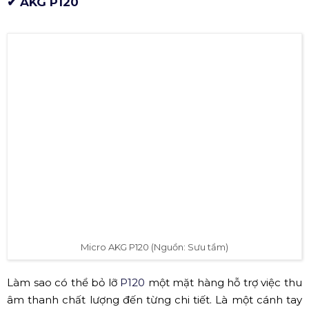
Nếu nói về công cụ phục vụ cho hệ thống âm thanh
phòng thu thì người dùng không thể nào quên thương
hiệu AKG mạnh mẽ đến từ châu Âu tính đến năm 2017
thì AKG đã có hơn 70 năm kinh nghiệm trong ngành sản
xuất thiết bị phục vụ hệ thống âm thanh.
✔
AKG P120