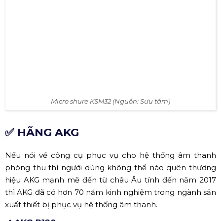
Micro shure KSM32 (Nguồn: Sưu tầm)
✅ HÃNG AKG