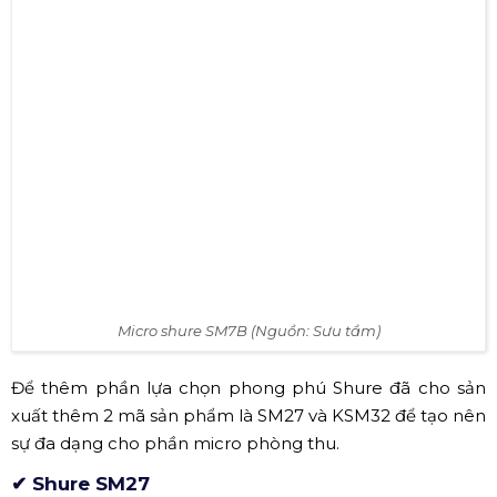
Cũng hữu ích cho các nhạc cụ gần gũi
trong phòng thu, nơi bắt buộc phải có tần
số đầy đủ và ấm áp
Micro shure SM7B (Nguồn: Sưu tầm)