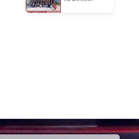
Sàn Sân Khấu Di
Động
Top10 Công Ty Màn
h Sáng
Hình Led Uy Tín Tại
Hà Nội
Top10 Công Ty Màn
Hình Led Uy Tín Tại
Hồ Chí Minh