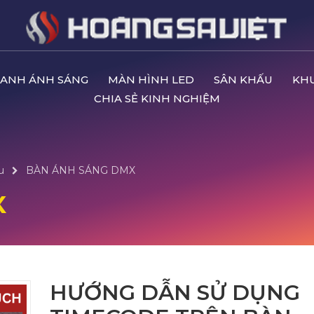
ANH ÁNH SÁNG
MÀN HÌNH LED
SÂN KHẤU
KH
CHIA SẺ KINH NGHIỆM
u
BÀN ÁNH SÁNG DMX
X
HƯỚNG DẪN SỬ DỤNG