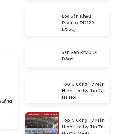
Nhà Bạt Xếp Di
Động Khung Lục
Giác 3M X 3M
Đèn Outdoor
Moving Head Beam
380
Loa Sân Khấu
Promax Pl212Ar
(2020)