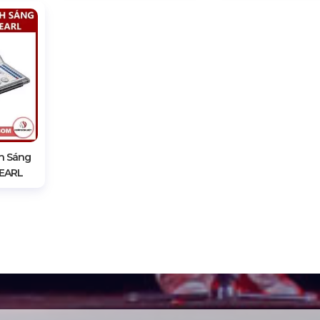
Đại Tín
Bàn Điều Khiển Tiger Touch
Bàn Điều Khiển Án
 Đèn
2
DMX 1024
t Dmx