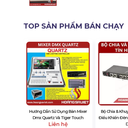
TOP SẢN PHẨM BÁN CHẠY
áng DMX
L
Hướng Dẫn Sử Dụng Bàn Mixer
Bộ Chia & Khuy
Dmx Quartz Và Tiger Touch
Điều Khiển Đèn 
Liên hệ