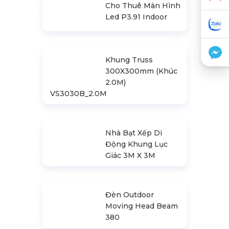
Bản Vẽ Thiết Kế
Nhà Bạt Ngang 30m
Gian 6m
Cho Thuê Màn Hình
Led P3.91 Indoor
Khung Truss
300X300mm (Khúc
2.0M)
VS3030B_2.0M