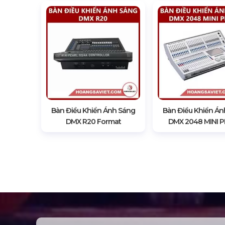
Hướng Dẫn Sử Dụng Bàn
Bộ Chia & Khuyếch 
Mixer Dmx Quartz Và Tiger
Hiệu Điều Khiển
Touch
Goodwill 1In 8Ou
Liên hệ