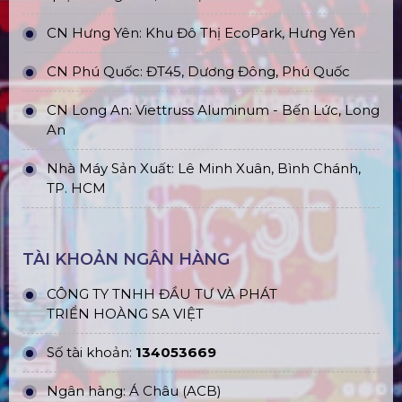
CN Hưng Yên: Khu Đô Thị EcoPark, Hưng Yên
CN Phú Quốc: ĐT45, Dương Đông, Phú Quốc
CN Long An: Viettruss Aluminum - Bến Lức, Long
An
Nhà Máy Sản Xuất: Lê Minh Xuân, Bình Chánh,
TP. HCM
TÀI KHOẢN NGÂN HÀNG
CÔNG TY TNHH ĐẦU TƯ VÀ PHÁT
TRIỂN HOÀNG SA VIỆT
Số tài khoản:
134053669
Ngân hàng: Á Châu (ACB)