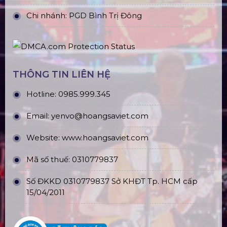
Chi nhánh: PGD Bình Trị Đông
THÔNG TIN LIÊN HỆ
Hotline:
0985.999.345
Email:
yenvo@hoangsaviet.com
Website:
www.hoangsaviet.com
Mã số thuế: 0310779837
Số ĐKKD 0310779837 Sở KHĐT Tp. HCM cấp
15/04/2011