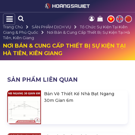
Trang Chủ
SẢN PHẨM DỊCH VỤ
Tổ Chức Sự Kiện Tại Kiên
Giang & Phú Quốc
Nơi Bán & Cung Cấp Thiết Bị Sự Kiện Tại Hà
Tiên, Kiên Giang
NƠI BÁN & CUNG CẤP THIẾT BỊ SỰ KIỆN TẠI
HÀ TIÊN, KIÊN GIANG
SẢN PHẨM LIÊN QUAN
Bản Vẽ Thiết Kế Nhà Bạt Ngang
30m Gian 6m