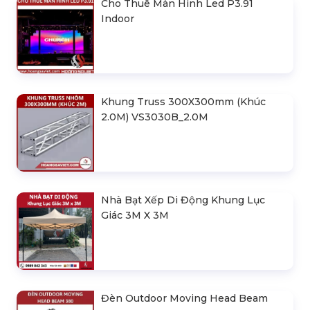
Cho Thuê Màn Hình Led P3.91
Indoor
Khung Truss 300X300mm (Khúc
2.0M) VS3030B_2.0M
Nhà Bạt Xếp Di Động Khung Lục
Giác 3M X 3M
Đèn Outdoor Moving Head Beam