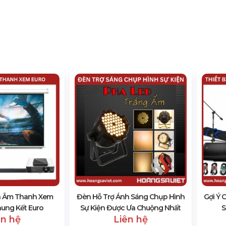
a Âm Thanh Xem
Đèn Hỗ Trợ Ánh Sáng Chụp Hình
Gợi Ý 
hung Kết Euro
Sự Kiện Được Ưa Chuộng Nhất
S
ên hệ
Liên hệ