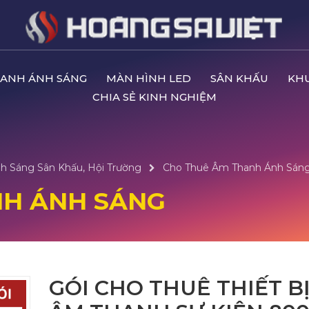
ANH ÁNH SÁNG
MÀN HÌNH LED
SÂN KHẤU
KH
CHIA SẺ KINH NGHIỆM
h Sáng Sân Khấu, Hội Trường
Cho Thuê Âm Thanh Ánh Sán
NH ÁNH SÁNG
GÓI CHO THUÊ THIẾT B