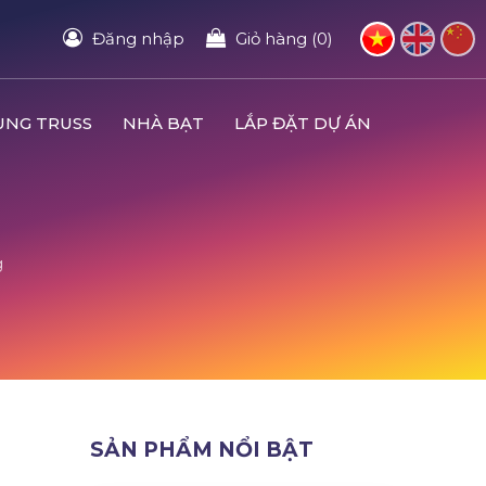
Đăng nhập
Giỏ hàng (0)
UNG TRUSS
NHÀ BẠT
LẮP ĐẶT DỰ ÁN
g
Ị
SẢN PHẨM NỔI BẬT