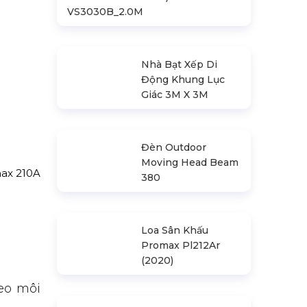
VS3030B_2.0M
Nhà Bạt Xếp Di
Động Khung Lục
Giác 3M X 3M
Đèn Outdoor
Moving Head Beam
max 210A
380
Loa Sân Khấu
Promax Pl212Ar
(2020)
eo môi