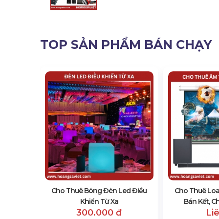
TOP SẢN PHẨM BÁN CHẠY
Ánh Sáng
 1
Cho Thuê Bóng Đèn Led Điều
Cho Thuê Lo
Khiển Từ Xa
Bán Kết, C
300.000 đ
Li