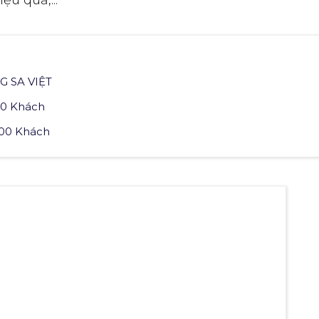
u quả,...
G SA VIỆT
00 Khách
000 Khách