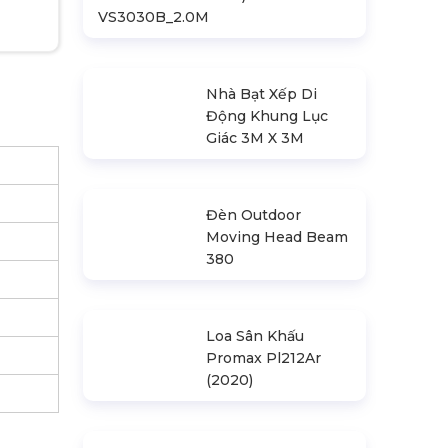
Khung Truss
300X300mm (Khúc
2.0M)
VS3030B_2.0M
Nhà Bạt Xếp Di
Động Khung Lục
Giác 3M X 3M
Đèn Outdoor
Moving Head Beam
380
Loa Sân Khấu