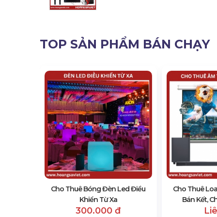
TOP SẢN PHẨM BÁN CHẠY
Ánh Sáng
 1
Cho Thuê Bóng Đèn Led Điều
Cho Thuê Lo
Khiển Từ Xa
Bán Kết, C
300.000 đ
Li