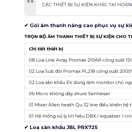
02 Loa Sân khấu JBL PRX 715 công suất 1000W
04 Micro không dây shure PGX SM58 / USA
01 Mixer Allen heath Qu 24 line
01 Hệ thống xử lý tín hiệu DBX / equalizer / cr
Xem thêm:
CÁC THIẾT BỊ SỰ KIỆN KHÁC TẠI HOÀN
✔ Gói âm thanh nâng cao phục vụ sự k
TRỌN BỘ ÂM THANH THIẾT BỊ SỰ KIỆN CHO T
Chi tiết thiết bị
08 Loa Line Array Promax 210AR công suất 15