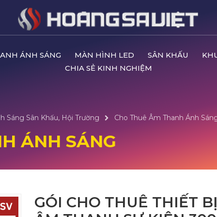
ANH ÁNH SÁNG
MÀN HÌNH LED
SÂN KHẤU
KH
CHIA SẺ KINH NGHIỆM
h Sáng Sân Khấu, Hội Trường
Cho Thuê Âm Thanh Ánh Sán
NH ÁNH SÁNG
GÓI CHO THUÊ THIẾT B