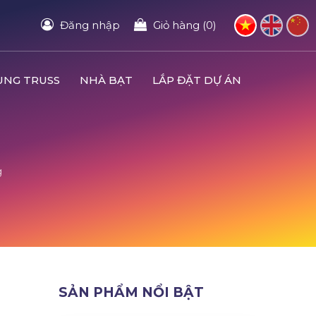
Đăng nhập
Giỏ hàng (0)
UNG TRUSS
NHÀ BẠT
LẮP ĐẶT DỰ ÁN
g
Ị
SẢN PHẨM NỔI BẬT