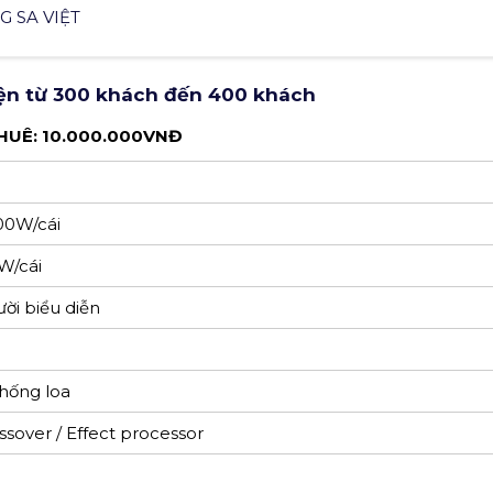
/cái
ossover / Effect processor
G SA VIỆT
iện từ 300 khách đến 400 khách
HUÊ: 10.000.000VNĐ
00W/cái