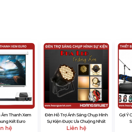
a Âm Thanh Xem
Đèn Hỗ Trợ Ánh Sáng Chụp Hình
Gợi Ý 
hung Kết Euro
Sự Kiện Được Ưa Chuộng Nhất
S
ên hệ
Liên hệ