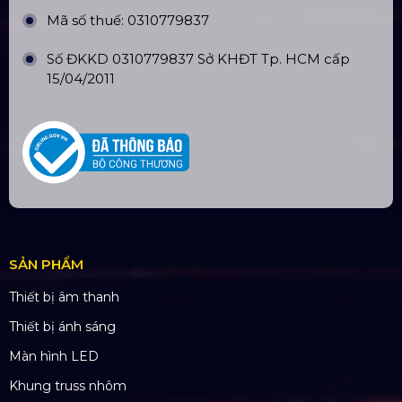
Số tài khoản:
134053669
Ngân hàng: Á Châu (ACB)
Chi nhánh: PGD Bình Trị Đông
THÔNG TIN LIÊN HỆ
Hotline:
0985.999.345
Email:
yenvo@hoangsaviet.com
Website:
www.hoangsaviet.com
Mã số thuế: 0310779837
Số ĐKKD 0310779837 Sở KHĐT Tp. HCM cấp