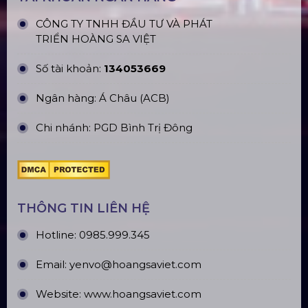
Quận Bình Tân, TP. HCM
CN Hà Nội: Số 229, Đ. Vân Trì, phường Vân Nội,
quận Đông Anh, Hà Nội
CN Hưng Yên: Khu Đô Thị EcoPark, Hưng Yên
CN Phú Quốc: ĐT45, Dương Đông, Phú Quốc
CN Long An: Viettruss Aluminum - Bến Lức, Long
An
Nhà Máy Sản Xuất: Lê Minh Xuân, Bình Chánh,
TP. HCM
TÀI KHOẢN NGÂN HÀNG
CÔNG TY TNHH ĐẦU TƯ VÀ PHÁT
TRIỂN HOÀNG SA VIỆT