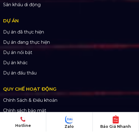
15/04/2011
SẢN PHẨM
Thiết bị âm thanh
Thiết bị ánh sáng
Màn hình LED
Khung truss nhôm
Sân khấu di động
Hotline
Zalo
Báo Giá Nhanh
DỰ ÁN