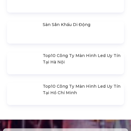
Đèn Outdoor Moving Head Beam
380
Loa Sân Khấu Promax Pl212Ar (2020)
Sàn Sân Khấu Di Động