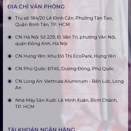
Top10 Công Ty Màn Hình Led Uy Tín
Tại Hà Nội
Top10 Công Ty Màn Hình Led Uy Tín
Tại Hồ Chí Minh
ĐỊA CHỈ VĂN PHÒNG
Trụ sở: 184/20 Lê Đình Cẩn, Phường Tân Tạo,