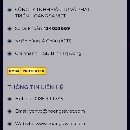
CN Phú Quốc: ĐT45, Dương Đông, Phú Quốc
CN Long An: Viettruss Aluminum - Bến Lức, Long
An
Nhà Máy Sản Xuất: Lê Minh Xuân, Bình Chánh,
TP. HCM
TÀI KHOẢN NGÂN HÀNG
CÔNG TY TNHH ĐẦU TƯ VÀ PHÁT
TRIỂN HOÀNG SA VIỆT
Số tài khoản:
134053669
Ngân hàng: Á Châu (ACB)
Chi nhánh: PGD Bình Trị Đông