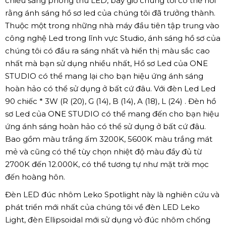
chiếu sáng phòng thu LED, bây giờ chúng tôi có thể nói
rằng ánh sáng hồ sơ led của chúng tôi đã trưởng thành.
Thuộc một trong những nhà máy đầu tiên tập trung vào
công nghệ Led trong lĩnh vực Studio, ánh sáng hồ sơ của
chúng tôi có đầu ra sáng nhất và hiển thị màu sắc cao
nhất mà bạn sử dụng nhiều nhất, Hồ sơ Led của ONE
STUDIO có thể mang lại cho bạn hiệu ứng ánh sáng
hoàn hảo có thể sử dụng ở bất cứ đâu. Với đèn Led Led
90 chiếc * 3W (R (20), G (14), B (14), A (18), L (24) . Đèn hồ
sơ Led của ONE STUDIO có thể mang đến cho bạn hiệu
ứng ánh sáng hoàn hảo có thể sử dụng ở bất cứ đâu.
Bao gồm màu trắng ấm 3200K, 5600K màu trắng mát
mẻ và cũng có thể tùy chọn nhiệt độ màu đầy đủ từ
2700K đến 12.000K, có thể tương tự như mặt trời mọc
đến hoàng hôn.
Đèn LED đúc nhôm Leko Spotlight này là nghiên cứu và
phát triển mới nhất của chúng tôi về đèn LED Leko
Light, đèn Ellipsoidal mới sử dụng vỏ đúc nhôm chống