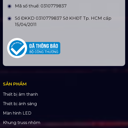
THÔNG TIN LIÊN HỆ
Hotline:
0985.999.345
Email:
yenvo@hoangsaviet.com
Website:
www.hoangsaviet.com
Mã số thuế: 0310779837
Số ĐKKD 0310779837 Sở KHĐT Tp. HCM cấp
15/04/2011