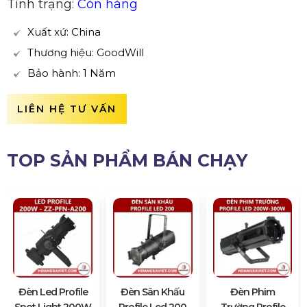
Tình trạng:
Còn hàng
Xuất xứ: China
Thương hiệu: GoodWill
Bảo hành: 1 Năm
LIÊN HỆ TƯ VẤN
TOP SẢN PHẨM BÁN CHẠY
Đèn Led Profile
Đèn Sân Khấu
Đèn Phim
Spot Light 200W
Profile Led 200
Trường Profile