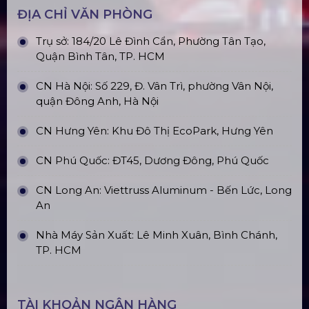
Top10 Công Ty Màn Hình Led Uy Tín
Tại Hồ Chí Minh
ĐỊA CHỈ VĂN PHÒNG
Trụ sở: 184/20 Lê Đình Cẩn, Phường Tân Tạo,
Quận Bình Tân, TP. HCM
CN Hà Nội: Số 229, Đ. Vân Trì, phường Vân Nội,
quận Đông Anh, Hà Nội
CN Hưng Yên: Khu Đô Thị EcoPark, Hưng Yên