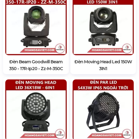
Đèn Beam Goodwill Beam
Đèn Moving Head Led 150W
350 - 17R-Ip20 - Zz-M-350C
3IN1