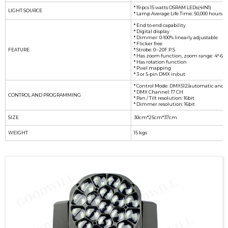
* 19 pcs 15 watts OSRAM LEDs(4IN1)
LIGHT SOURCE
* Lamp Average Life Time: 50,000 hours
* End to end capability
* Digital display
* Dimmer: 0-100% linearly adjustable
* Flicker free
FEATURE
* Strobe: 0~20F.P.S
* Has zoom function, zoom range: 4°-60°
* Has rotation function
* Pixel mapping
* 3 or 5-pin DMX in/out
* Control Mode: DMX512/automatic and 
* DMX Channel: 17 CH
CONTROL AND PROGRAMMING
* Pan / Tilt resolution: 16bit
* Dimmer resolution: 16bit
SIZE
30cm*25cm*37cm
WEIGHT
15 kgs