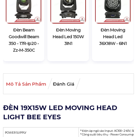
Đèn Beam
Đèn Moving
Đèn Moving
Goodwill Beam
Head Led 150W
Head Led
350 - 17R-Ip20 -
3IN1
36X18W - 6IN1
Zz-M-350C
Mô Tả Sản Phẩm
Đánh Giá
ĐÈN 19X15W LED MOVING HEAD
LIGHT BEE EYES
* Điện áp ngõ vào Input: AC100~240V, 50
POWER SUPPLY
* Công suất tiêu thụ - Power Consumpti