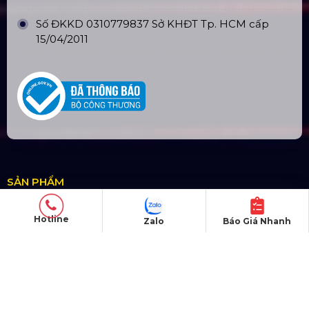
Số ĐKKD 0310779837 Sở KHĐT Tp. HCM cấp
15/04/2011
SẢN PHẨM
Thiết bị âm thanh
Hotline
Zalo
Báo Giá Nhanh
Thiết bị ánh sáng
Màn hình LED
Khung truss nhôm
Sân khấu di động