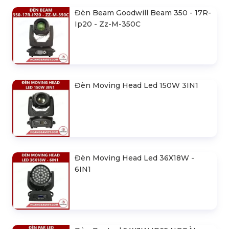
Đèn Beam Goodwill Beam 350 - 17R-
Ip20 - Zz-M-350C
Đèn Moving Head Led 150W 3IN1
Đèn Moving Head Led 36X18W -
6IN1