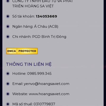
CÔNG TY TNHH ĐẦU TƯ VÀ PHÁT
TRIỂN HOÀNG SA VIỆT
Số tài khoản:
134053669
Ngân hàng: Á Châu (ACB)
Chi nhánh: PGD Bình Trị Đông
THÔNG TIN LIÊN HỆ
Hotline:
0985.999.345
Email:
yenvo@hoangsaviet.com
Website:
www.hoangsaviet.com
Mã số thuế: 0310779837