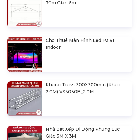
30m Gian 6m
Cho Thuê Màn Hình Led P3.91
Indoor
Khung Truss 300X300mm (Khúc
2.0M) VS3030B_2.0M
Nhà Bạt Xếp Di Động Khung Lục
Giác 3M X 3M