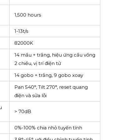
1,500 hours
1-13t/s
82000K
14 mầu + trắng, hiệu ứng cầu vồng
2 chiều, vị trí điện tử
14 gobo + trắng, 9 gobo xoay
Pan 540°, Tilt 270°, reset quang
điện và sửa lỗi
u
> 70dB
0%-100% chia nhỏ tuyến tính
3.8°-45°, với điều chỉnh tuyến tính