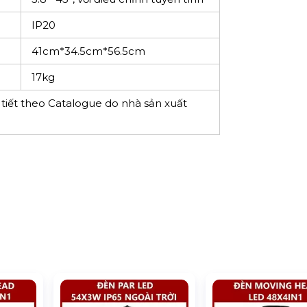
IP20
41cm*34.5cm*56.5cm
17kg
 tiết theo Catalogue do nhà sản xuất