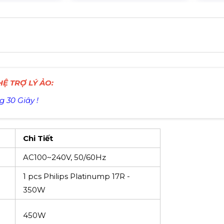
Ệ TRỢ LÝ ẢO:
g 30 Giây !
Chi Tiết
AC100~240V, 50/60Hz
1 pcs Philips Platinump 17R -
350W
450W