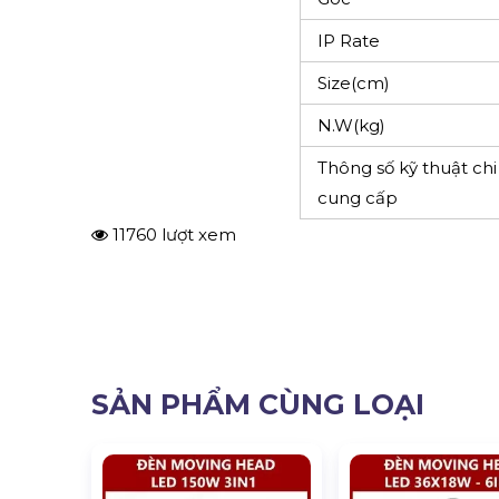
IP Rate
Size(cm)
N.W(kg)
Thông số kỹ thuật chi
cung cấp
11760 lượt xem
SẢN PHẨM CÙNG LOẠI