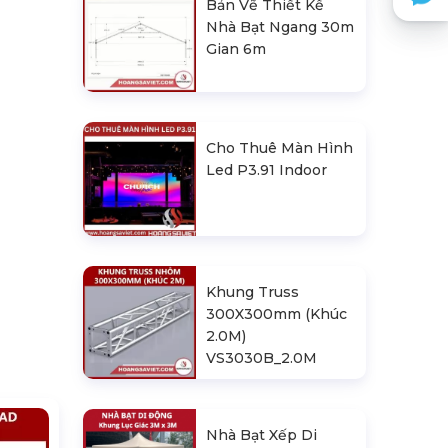
Bản Vẽ Thiết Kế
Nhà Bạt Ngang 30m
Gian 6m
Cho Thuê Màn Hình
Led P3.91 Indoor
Khung Truss
300X300mm (Khúc
2.0M)
VS3030B_2.0M
Nhà Bạt Xếp Di