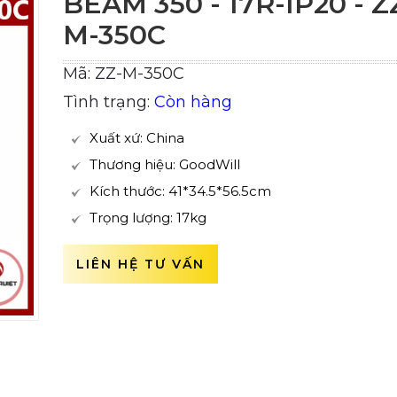
BEAM 350 - 17R-IP20 - Z
M-350C
Mã: ZZ-M-350C
Tình trạng:
Còn hàng
Xuất xứ: China
Thương hiệu: GoodWill
Kích thước: 41*34.5*56.5cm
Trọng lượng: 17kg
LIÊN HỆ TƯ VẤN