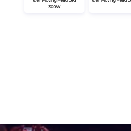
Đèn Moving Head Led
Đèn Moving Head L
300W