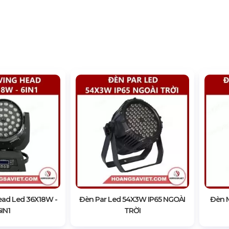
ad Led 36X18W -
Đèn Par Led 54X3W IP65 NGOÀI
Đèn M
6IN1
TRỜI