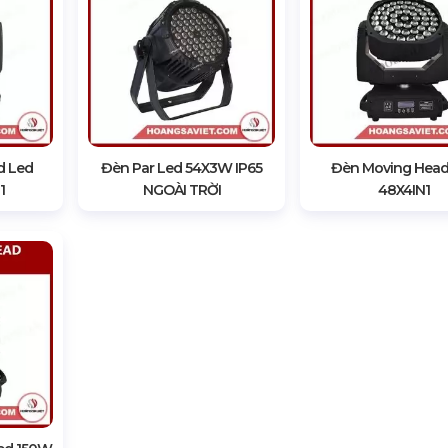
d Led
Đèn Par Led 54X3W IP65
Đèn Moving Head
1
NGOÀI TRỜI
48X4IN1