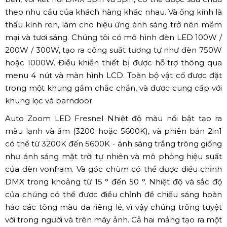
theo nhu cầu của khách hàng khác nhau. Và ống kính là
thấu kính ren, làm cho hiệu ứng ánh sáng trở nên mềm
mại và tươi sáng. Chúng tôi có mô hình đèn LED 100W /
200W / 300W, tạo ra công suất tương tự như đèn 750W
hoặc 1000W. Điều khiển thiết bị được hỗ trợ thông qua
menu 4 nút và màn hình LCD. Toàn bộ vật cố được đặt
trong một khung gầm chắc chắn, và được cung cấp với
khung lọc và barndoor.
Auto Zoom LED Fresnel Nhiệt độ màu nổi bật tạo ra
màu lạnh và ấm (3200 hoặc 5600K), và phiên bản 2in1
có thể từ 3200K đến 5600K - ánh sáng trắng trông giống
như ánh sáng mặt trời tự nhiên và mô phỏng hiệu suất
của đèn vonfram. Và góc chùm có thể được điều chỉnh
DMX trong khoảng từ 15 ° đến 50 °. Nhiệt độ và sắc độ
của chúng có thể được điều chỉnh để chiếu sáng hoàn
hảo các tông màu da riêng lẻ, vì vậy chúng trông tuyệt
vời trong người và trên máy ảnh. Cả hai mảng tạo ra một