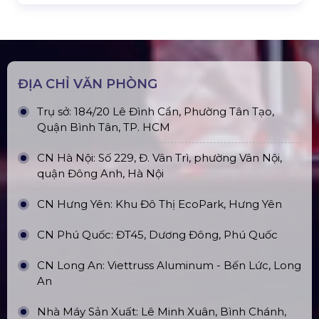
Top10 Công Ty Màn Hình Led Uy Tín
Tại Hồ Chí Minh
ĐỊA CHỈ VĂN PHÒNG
Trụ sở: 184/20 Lê Đình Cẩn, Phường Tân Tạo,
Quận Bình Tân, TP. HCM
CN Hà Nội: Số 229, Đ. Vân Trì, phường Vân Nội,
quận Đông Anh, Hà Nội