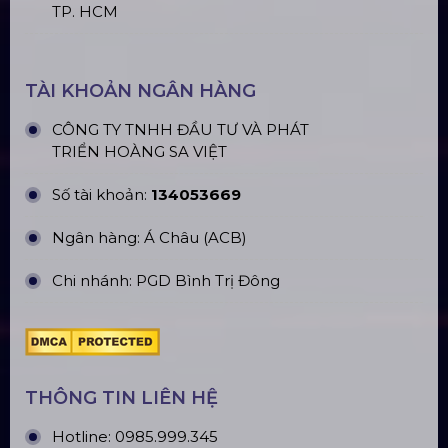
CN Hưng Yên: Khu Đô Thị EcoPark, Hưng Yên
CN Phú Quốc: ĐT45, Dương Đông, Phú Quốc
CN Long An: Viettruss Aluminum - Bến Lức, Long
An
Nhà Máy Sản Xuất: Lê Minh Xuân, Bình Chánh,
TP. HCM
TÀI KHOẢN NGÂN HÀNG
CÔNG TY TNHH ĐẦU TƯ VÀ PHÁT
TRIỂN HOÀNG SA VIỆT
Số tài khoản:
134053669
Ngân hàng: Á Châu (ACB)