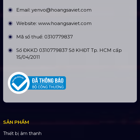
Chi nhánh: PGD Bình Trị Đông
THÔNG TIN LIÊN HỆ
Hotline:
0985.999.345
Email:
yenvo@hoangsaviet.com
Website:
www.hoangsaviet.com
Mã số thuế: 0310779837
Số ĐKKD 0310779837 Sở KHĐT Tp. HCM cấp
15/04/2011