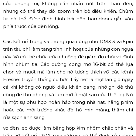
của chúng tôi, không cần nhấn nút trên thân đèn,
nhưng có thể thay đổi zoom trên bộ điều khiển. Chùm
tia có thể được định hình bởi bốn barndoors gắn vào
phía trước của đèn lồng.
Các kết nối trong và thông qua cũng như DMX 3 và 5pin
trên tàu chỉ làm tăng tính linh hoạt của những con ngựa
này. Và có thể chứa cửa chuồng để giảm độ chói và định
hình chùm tia. Các đường cong mờ 16-bit có thể lựa
chọn và mượt mà làm cho nó tương thích với các kênh
Fresnel truyền thống cũ hơn. Lấy nét là một làn gió ngay
cả khi không có người điều khiển bảng, nhờ ghi đè thủ
công để thu phóng và làm mờ ở mặt sau của thiết bị. Nó
là một sự phù hợp hoàn hảo trong nhà hát, hãng phim
hoặc các môi trường khác đòi hỏi mịn màng, thậm chí
rửa sạch ánh sáng.
vỏ đèn led được làm bằng hợp kim nhôm chắc chắn và
bền, với kết nối DMX 3pin và 5pin, có thể được sửa chữa