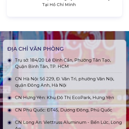
Top10 Công Ty Màn Hình Led Uy Tín
Tại Hồ Chí Minh
ĐỊA CHỈ VĂN PHÒNG
Trụ sở: 184/20 Lê Đình Cẩn, Phường Tân Tạo,
Quận Bình Tân, TP. HCM
CN Hà Nội: Số 229, Đ. Vân Trì, phường Vân Nội,
quận Đông Anh, Hà Nội