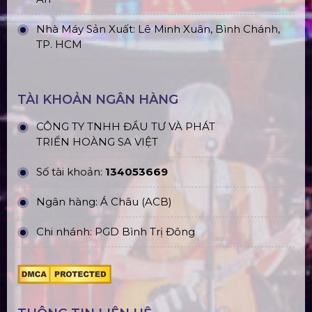
CN Hưng Yên: Khu Đô Thị EcoPark, Hưng Yên
CN Phú Quốc: ĐT45, Dương Đông, Phú Quốc
CN Long An: Viettruss Aluminum - Bến Lức, Long
An
Nhà Máy Sản Xuất: Lê Minh Xuân, Bình Chánh,
TP. HCM
TÀI KHOẢN NGÂN HÀNG
CÔNG TY TNHH ĐẦU TƯ VÀ PHÁT
TRIỂN HOÀNG SA VIỆT
Số tài khoản:
134053669
Ngân hàng: Á Châu (ACB)