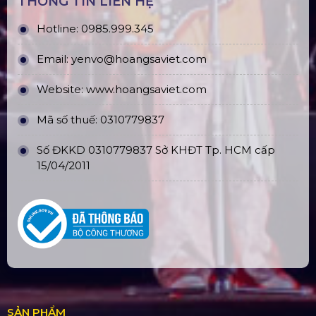
Chi nhánh: PGD Bình Trị Đông
THÔNG TIN LIÊN HỆ
Hotline:
0985.999.345
Email:
yenvo@hoangsaviet.com
Website:
www.hoangsaviet.com
Mã số thuế: 0310779837
Số ĐKKD 0310779837 Sở KHĐT Tp. HCM cấp
15/04/2011