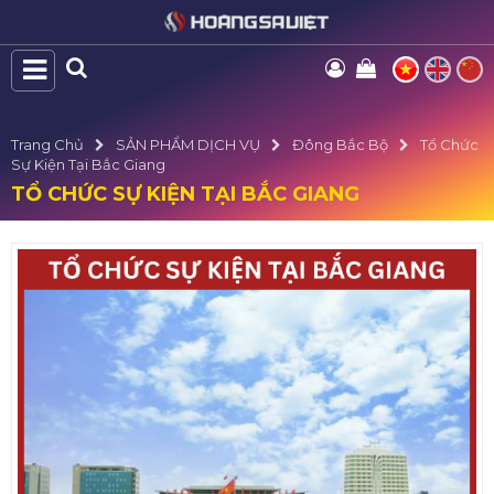
Trang Chủ
SẢN PHẨM DỊCH VỤ
Đông Bắc Bộ
Tổ Chức
Sự Kiện Tại Bắc Giang
TỔ CHỨC SỰ KIỆN TẠI BẮC GIANG