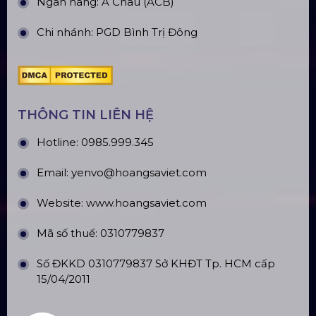
Ngân hàng: Á Châu (ACB)
Chi nhánh: PGD Bình Trị Đông
THÔNG TIN LIÊN HỆ
Hotline:
0985.999.345
Email:
yenvo@hoangsaviet.com
Website:
www.hoangsaviet.com
Mã số thuế: 0310779837
Số ĐKKD 0310779837 Sở KHĐT Tp. HCM cấp
15/04/2011