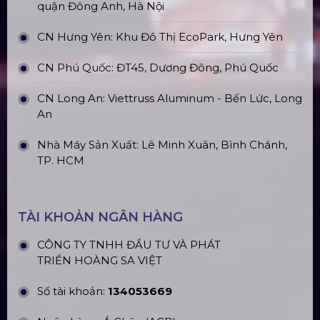
CN Hà Nội: Số 229, Đ. Vân Trì, phường Vân Nội,
quận Đông Anh, Hà Nội
CN Hưng Yên: Khu Đô Thị EcoPark, Hưng Yên
CN Phú Quốc: ĐT45, Dương Đông, Phú Quốc
CN Long An: Viettruss Aluminum - Bến Lức, Long
An
Nhà Máy Sản Xuất: Lê Minh Xuân, Bình Chánh,
TP. HCM
TÀI KHOẢN NGÂN HÀNG
CÔNG TY TNHH ĐẦU TƯ VÀ PHÁT
TRIỂN HOÀNG SA VIỆT
Số tài khoản:
134053669