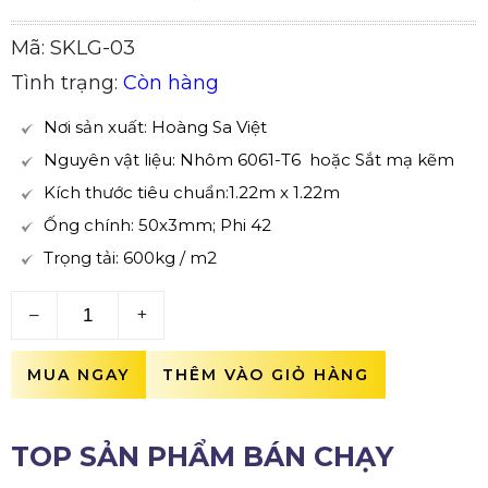
Mã: SKLG-03
Tình trạng:
Còn hàng
Nơi sản xuất: Hoàng Sa Việt
Nguyên vật liệu: Nhôm 6061-T6 hoặc Sắt mạ kẽm
Kích thước tiêu chuẩn:1.22m x 1.22m
Ống chính: 50x3mm; Phi 42
Trọng tải: 60
0kg / m2
–
+
MUA NGAY
THÊM VÀO GIỎ HÀNG
TOP SẢN PHẨM BÁN CHẠY