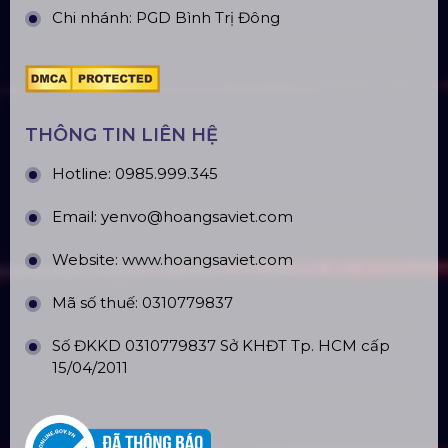
Chi nhánh: PGD Bình Trị Đông
THÔNG TIN LIÊN HỆ
Hotline:
0985.999.345
Email:
yenvo@hoangsaviet.com
Website:
www.hoangsaviet.com
Mã số thuế: 0310779837
Số ĐKKD 0310779837 Sở KHĐT Tp. HCM cấp
15/04/2011