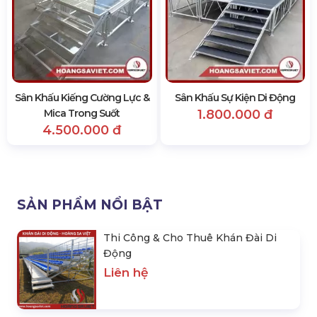
Sân Khấu Kiếng Cường Lực &
Sân Khấu Sự Kiện Di Động
Mica Trong Suốt
1.800.000 đ
4.500.000 đ
SẢN PHẨM NỔI BẬT
Thi Công & Cho Thuê Khán Đài Di
Động
Liên hệ