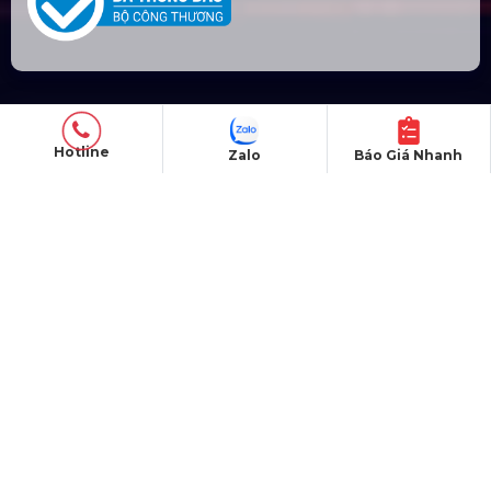
SẢN PHẨM
Hotline
Zalo
Báo Giá Nhanh
Thiết bị âm thanh
Thiết bị ánh sáng
Màn hình LED
Khung truss nhôm
Sân khấu di động
DỰ ÁN
Dự án đã thực hiện
Dự án đang thực hiện