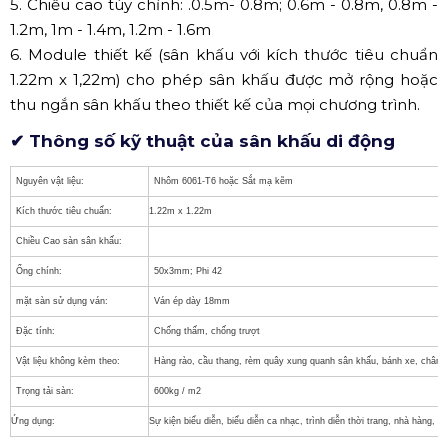
5. Chiều cao tùy chỉnh: .0.5m- 0.8m; 0.6m - 0.8m, 0.8m -
1.2m, 1m - 1.4m, 1.2m - 1.6m
6. Module thiết kế (sân khấu với kích thước tiêu chuẩn
1.22m x 1,22m) cho phép sân khấu được mở rộng hoặc
thu ngắn sân khấu theo thiết kế của mọi chương trình.
✔ Thông số kỹ thuật của sân khấu di động
Nguyên vật liệu:
Nhôm 6061-T6 hoặc Sắt mạ kẽm
Kích thước tiêu chuẩn:
1.22m x 1.22m
Chiều Cao sàn sân khấu:
Ống chính:
50x3mm; Phi 42
mặt sàn sử dụng ván:
Ván ép dày 18mm
Đặc tính:
Chống thấm, chống trượt
Vật liệu không kèm theo:
Hàng rào, cầu thang, rèm quây xung quanh sân khấu, bánh xe, chân 
Trọng tải sàn:
600kg / m2
Ứng dụng:
Sự kiện biểu diễn, biểu diễn ca nhạc, trình diễn thời trang, nhà hàng, kh