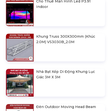
Cho Thuê Màn Hình Led P3.91
Indoor
Khung Truss 300X300mm (Khúc
2.0M) VS3030B_2.0M
Nhà Bạt Xếp Di Động Khung Lục
Giác 3M X 3M
Đèn Outdoor Moving Head Beam