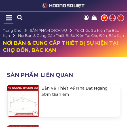
Trang Chủ
SẢN PHẨM DỊCH VỤ
Tổ Chức Sự Kiện Tại Bắc
Kạn
Nơi Bán & Cung Cấp Thiết Bị Sự Kiện Tại Chợ Đồn, Bắc Kạn
NƠI BÁN & CUNG CẤP THIẾT BỊ SỰ KIỆN TẠI
CHỢ ĐỒN, BẮC KẠN
SẢN PHẨM LIÊN QUAN
Bản Vẽ Thiết Kế Nhà Bạt Ngang
30m Gian 6m