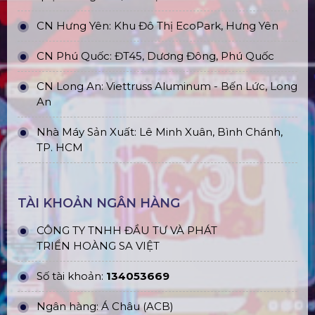
CN Hưng Yên: Khu Đô Thị EcoPark, Hưng Yên
CN Phú Quốc: ĐT45, Dương Đông, Phú Quốc
CN Long An: Viettruss Aluminum - Bến Lức, Long
An
Nhà Máy Sản Xuất: Lê Minh Xuân, Bình Chánh,
TP. HCM
TÀI KHOẢN NGÂN HÀNG
CÔNG TY TNHH ĐẦU TƯ VÀ PHÁT
TRIỂN HOÀNG SA VIỆT
Số tài khoản:
134053669
Ngân hàng: Á Châu (ACB)