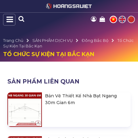
Trang Chủ
SẢN PHẨM DỊCH VỤ
Đông Bắc Bộ
Tổ Chức
Sự Kiện Tại Bắc Kạn
TỔ CHỨC SỰ KIỆN TẠI BẮC KẠN
SẢN PHẨM LIÊN QUAN
Bản Vẽ Thiết Kế Nhà Bạt Ngang
30m Gian 6m