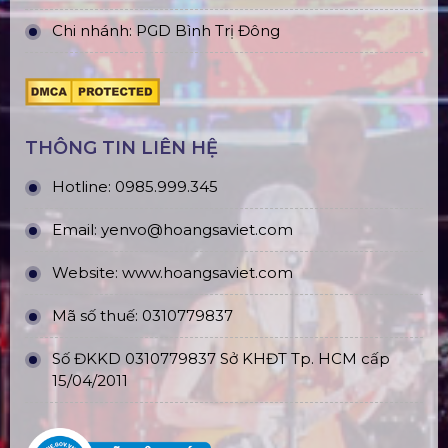
Chi nhánh: PGD Bình Trị Đông
THÔNG TIN LIÊN HỆ
Hotline:
0985.999.345
Email:
yenvo@hoangsaviet.com
Website:
www.hoangsaviet.com
Mã số thuế: 0310779837
Số ĐKKD 0310779837 Sở KHĐT Tp. HCM cấp
15/04/2011