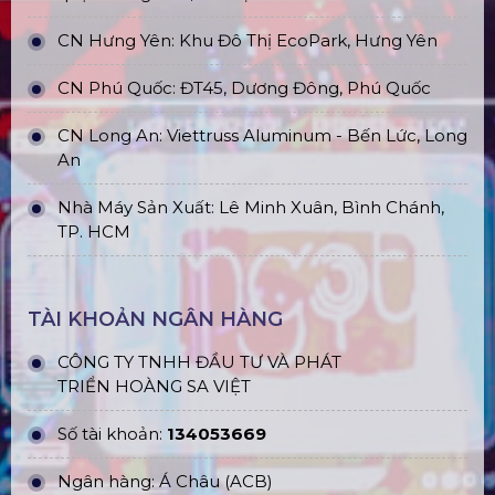
CN Hưng Yên: Khu Đô Thị EcoPark, Hưng Yên
CN Phú Quốc: ĐT45, Dương Đông, Phú Quốc
CN Long An: Viettruss Aluminum - Bến Lức, Long
An
Nhà Máy Sản Xuất: Lê Minh Xuân, Bình Chánh,
TP. HCM
TÀI KHOẢN NGÂN HÀNG
CÔNG TY TNHH ĐẦU TƯ VÀ PHÁT
TRIỂN HOÀNG SA VIỆT
Số tài khoản:
134053669
Ngân hàng: Á Châu (ACB)