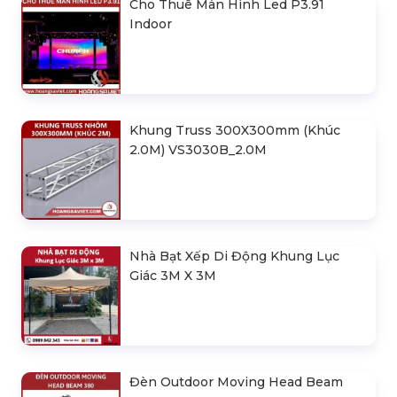
Cho Thuê Màn Hình Led P3.91
Indoor
Khung Truss 300X300mm (Khúc
2.0M) VS3030B_2.0M
Nhà Bạt Xếp Di Động Khung Lục
Giác 3M X 3M
Đèn Outdoor Moving Head Beam