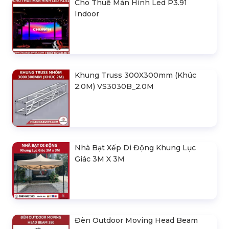
Cho Thuê Màn Hình Led P3.91
Indoor
Khung Truss 300X300mm (Khúc
2.0M) VS3030B_2.0M
Nhà Bạt Xếp Di Động Khung Lục
Giác 3M X 3M
Đèn Outdoor Moving Head Beam