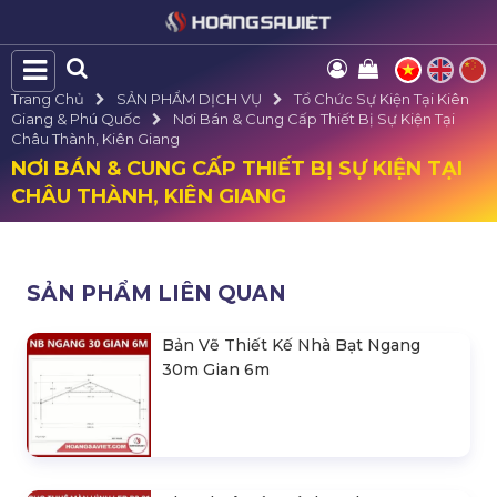
Trang Chủ
SẢN PHẨM DỊCH VỤ
Tổ Chức Sự Kiện Tại Kiên
Giang & Phú Quốc
Nơi Bán & Cung Cấp Thiết Bị Sự Kiện Tại
Châu Thành, Kiên Giang
NƠI BÁN & CUNG CẤP THIẾT BỊ SỰ KIỆN TẠI
CHÂU THÀNH, KIÊN GIANG
SẢN PHẨM LIÊN QUAN
Bản Vẽ Thiết Kế Nhà Bạt Ngang
30m Gian 6m