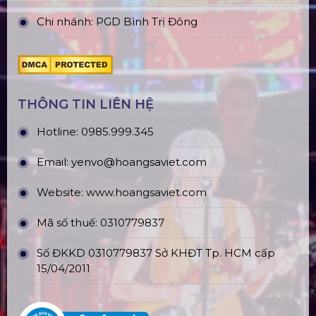
Chi nhánh: PGD Bình Trị Đông
THÔNG TIN LIÊN HỆ
Hotline:
0985.999.345
Email:
yenvo@hoangsaviet.com
Website:
www.hoangsaviet.com
Mã số thuế: 0310779837
Số ĐKKD 0310779837 Sở KHĐT Tp. HCM cấp
15/04/2011