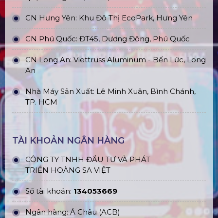
CN Hưng Yên: Khu Đô Thị EcoPark, Hưng Yên
CN Phú Quốc: ĐT45, Dương Đông, Phú Quốc
CN Long An: Viettruss Aluminum - Bến Lức, Long
An
Nhà Máy Sản Xuất: Lê Minh Xuân, Bình Chánh,
TP. HCM
TÀI KHOẢN NGÂN HÀNG
CÔNG TY TNHH ĐẦU TƯ VÀ PHÁT
TRIỂN HOÀNG SA VIỆT
Số tài khoản:
134053669
Ngân hàng: Á Châu (ACB)