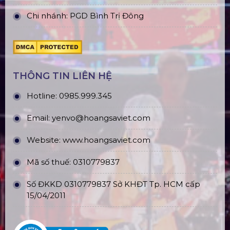
Chi nhánh: PGD Bình Trị Đông
THÔNG TIN LIÊN HỆ
Hotline:
0985.999.345
Email:
yenvo@hoangsaviet.com
Website:
www.hoangsaviet.com
Mã số thuế: 0310779837
Số ĐKKD 0310779837 Sở KHĐT Tp. HCM cấp
15/04/2011