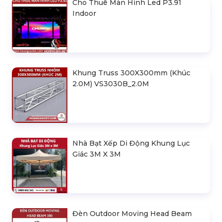
Cho Thuê Màn Hình Led P3.91
Indoor
Khung Truss 300X300mm (Khúc
2.0M) VS3030B_2.0M
Nhà Bạt Xếp Di Động Khung Lục
Giác 3M X 3M
Đèn Outdoor Moving Head Beam