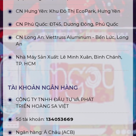
CN Hưng Yên: Khu Đô Thị EcoPark, Hưng Yên
CN Phú Quốc: ĐT45, Dương Đông, Phú Quốc
CN Long An: Viettruss Aluminum - Bến Lức, Long
An
Nhà Máy Sản Xuất: Lê Minh Xuân, Bình Chánh,
TP. HCM
TÀI KHOẢN NGÂN HÀNG
CÔNG TY TNHH ĐẦU TƯ VÀ PHÁT
TRIỂN HOÀNG SA VIỆT
Số tài khoản:
134053669
Ngân hàng: Á Châu (ACB)