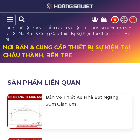
Trang Chủ
SẢN PHẨM DỊCH VỤ
Tổ Chức Sự Kiện Tại Bến
Tre
Nơi Bán & Cung Cấp Thiết Bị Sự Kiện Tại Châu Thành, Bến
Tre
NƠI BÁN & CUNG CẤP THIẾT BỊ SỰ KIỆN TẠI
CHÂU THÀNH, BẾN TRE
SẢN PHẨM LIÊN QUAN
Bản Vẽ Thiết Kế Nhà Bạt Ngang
30m Gian 6m