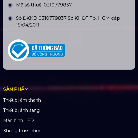
Số tài khoản:
134053669
Ngân hàng: Á Châu (ACB)
Chi nhánh: PGD Bình Trị Đông
THÔNG TIN LIÊN HỆ
Hotline:
0985.999.345
Email:
yenvo@hoangsaviet.com
Website:
www.hoangsaviet.com
Mã số thuế: 0310779837
Số ĐKKD 0310779837 Sở KHĐT Tp. HCM cấp