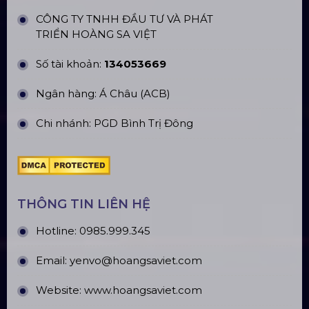
CN Hà Nội: Số 229, Đ. Vân Trì, phường Vân Nội,
quận Đông Anh, Hà Nội
CN Hưng Yên: Khu Đô Thị EcoPark, Hưng Yên
CN Phú Quốc: ĐT45, Dương Đông, Phú Quốc
CN Long An: Viettruss Aluminum - Bến Lức, Long
An
Nhà Máy Sản Xuất: Lê Minh Xuân, Bình Chánh,
TP. HCM
TÀI KHOẢN NGÂN HÀNG
CÔNG TY TNHH ĐẦU TƯ VÀ PHÁT
TRIỂN HOÀNG SA VIỆT