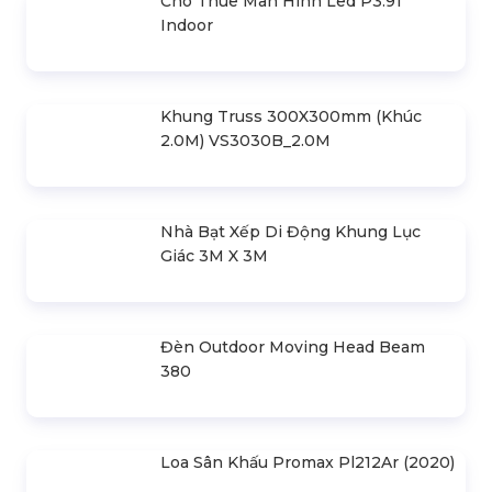
Cho Thuê Màn Hình Led P3.91
Indoor
Khung Truss 300X300mm (Khúc
2.0M) VS3030B_2.0M
Nhà Bạt Xếp Di Động Khung Lục
Giác 3M X 3M