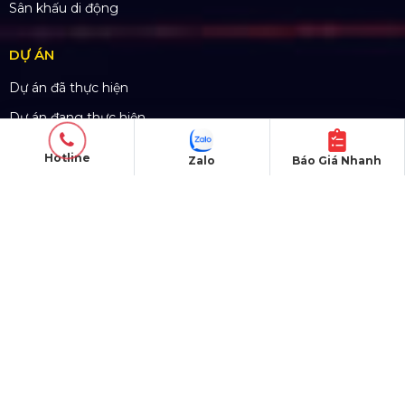
15/04/2011
Hotline
Zalo
Báo Giá Nhanh
SẢN PHẨM
Thiết bị âm thanh
Thiết bị ánh sáng
Màn hình LED
Khung truss nhôm
Sân khấu di động
DỰ ÁN