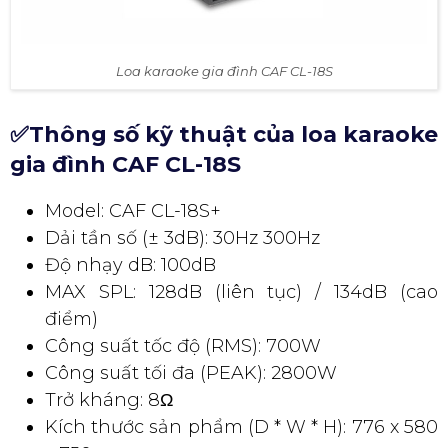
Loa karaoke gia đình CAF CL-18S
✅Thông số kỹ thuật của loa karaoke
gia đình CAF CL-18S
Model: CAF CL-18S+
Dải tần số (± 3dB): 30Hz 300Hz
Độ nhạy dB: 100dB
MAX SPL: 128dB (liên tục) / 134dB (cao
điểm)
Công suất tốc độ (RMS): 700W
Công suất tối đa (PEAK): 2800W
Trở kháng: 8Ω
Kích thước sản phẩm (D * W * H): 776 x 580