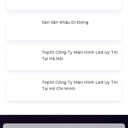
Đèn Outdoor Moving Head Beam
380
Loa Sân Khấu Promax Pl212Ar (2020)
Sàn Sân Khấu Di Động