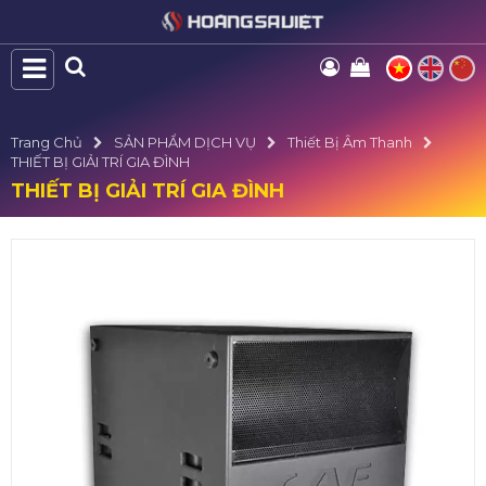
Trang Chủ
SẢN PHẨM DỊCH VỤ
Thiết Bị Âm Thanh
THIẾT BỊ GIẢI TRÍ GIA ĐÌNH
THIẾT BỊ GIẢI TRÍ GIA ĐÌNH