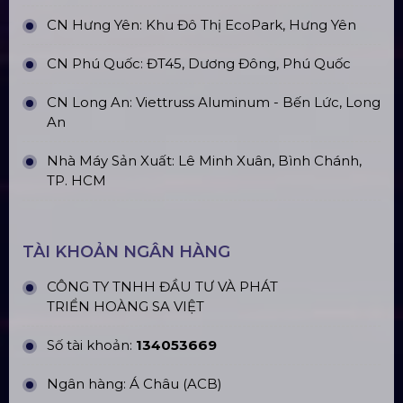
CN Hưng Yên: Khu Đô Thị EcoPark, Hưng Yên
CN Phú Quốc: ĐT45, Dương Đông, Phú Quốc
CN Long An: Viettruss Aluminum - Bến Lức, Long
An
Nhà Máy Sản Xuất: Lê Minh Xuân, Bình Chánh,
TP. HCM
TÀI KHOẢN NGÂN HÀNG
CÔNG TY TNHH ĐẦU TƯ VÀ PHÁT
TRIỂN HOÀNG SA VIỆT
Số tài khoản:
134053669
Ngân hàng: Á Châu (ACB)