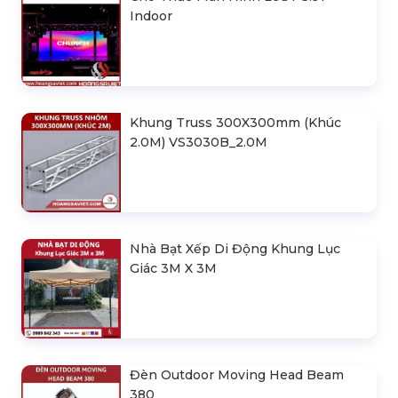
Indoor
Khung Truss 300X300mm (Khúc
2.0M) VS3030B_2.0M
Nhà Bạt Xếp Di Động Khung Lục
Giác 3M X 3M
Đèn Outdoor Moving Head Beam
380