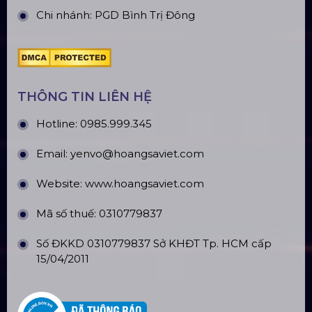
Chi nhánh: PGD Bình Trị Đông
THÔNG TIN LIÊN HỆ
Hotline:
0985.999.345
Email:
yenvo@hoangsaviet.com
Website:
www.hoangsaviet.com
Mã số thuế: 0310779837
Số ĐKKD 0310779837 Sở KHĐT Tp. HCM cấp
15/04/2011