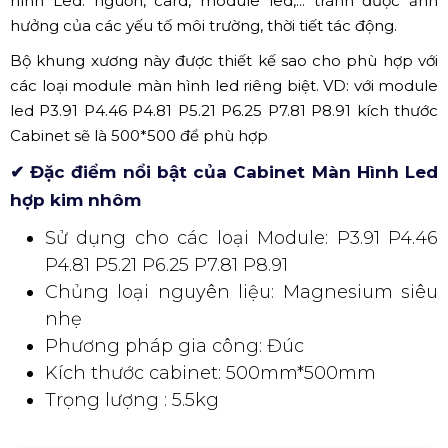
hình Led: nguồn, card, module led,... tránh được ảnh
hưởng của các yếu tố môi trường, thời tiết tác động.
Bộ khung xương này được thiết kế sao cho phù hợp với
các loại module màn hình led riêng biệt. VD: với module
led P3.91 P4.46 P4.81 P5.21 P6.25 P7.81 P8.91 kích thước
Cabinet sẽ là 500*500 để phù hợp
✔ Đặc điểm nổi bật của Cabinet Màn Hình Led
hợp kim nhôm
Sử dụng cho các loại Module: P3.91 P4.46
P4.81 P5.21 P6.25 P7.81 P8.91
Chủng loại nguyên liệu: Magnesium siêu
nhẹ
Phương pháp gia công: Đúc
Kích thước cabinet: 500mm*500mm
Trọng lượng : 5.5kg