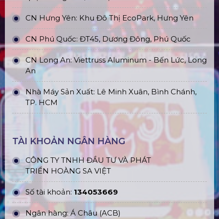
CN Hưng Yên: Khu Đô Thị EcoPark, Hưng Yên
CN Phú Quốc: ĐT45, Dương Đông, Phú Quốc
CN Long An: Viettruss Aluminum - Bến Lức, Long
An
Nhà Máy Sản Xuất: Lê Minh Xuân, Bình Chánh,
TP. HCM
TÀI KHOẢN NGÂN HÀNG
CÔNG TY TNHH ĐẦU TƯ VÀ PHÁT
TRIỂN HOÀNG SA VIỆT
Số tài khoản:
134053669
Ngân hàng: Á Châu (ACB)