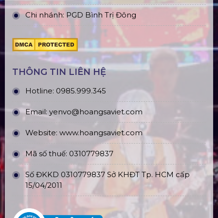
Chi nhánh: PGD Bình Trị Đông
THÔNG TIN LIÊN HỆ
Hotline:
0985.999.345
Email:
yenvo@hoangsaviet.com
Website:
www.hoangsaviet.com
Mã số thuế: 0310779837
Số ĐKKD 0310779837 Sở KHĐT Tp. HCM cấp
15/04/2011