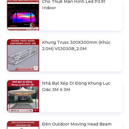
Cho Thuê Màn Hình Led P3.91
Indoor
Khung Truss 300X300mm (Khúc
2.0M) VS3030B_2.0M
Nhà Bạt Xếp Di Động Khung Lục
Giác 3M X 3M
Đèn Outdoor Moving Head Beam