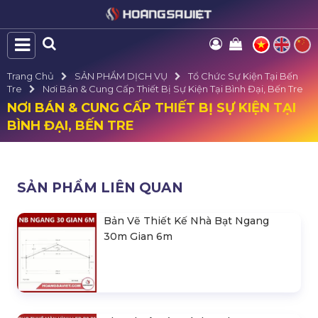
Trang Chủ
SẢN PHẨM DỊCH VỤ
Tổ Chức Sự Kiện Tại Bến
Tre
Nơi Bán & Cung Cấp Thiết Bị Sự Kiện Tại Bình Đại, Bến Tre
NƠI BÁN & CUNG CẤP THIẾT BỊ SỰ KIỆN TẠI
BÌNH ĐẠI, BẾN TRE
SẢN PHẨM LIÊN QUAN
Bản Vẽ Thiết Kế Nhà Bạt Ngang
30m Gian 6m