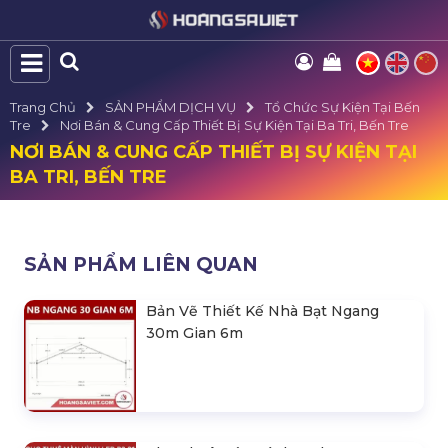
Trang Chủ
SẢN PHẨM DỊCH VỤ
Tổ Chức Sự Kiện Tại Bến
Tre
Nơi Bán & Cung Cấp Thiết Bị Sự Kiện Tại Ba Tri, Bến Tre
NƠI BÁN & CUNG CẤP THIẾT BỊ SỰ KIỆN TẠI
BA TRI, BẾN TRE
SẢN PHẨM LIÊN QUAN
Bản Vẽ Thiết Kế Nhà Bạt Ngang
30m Gian 6m