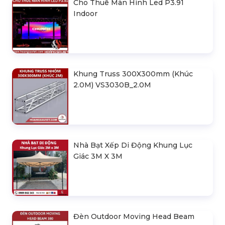
Cho Thuê Màn Hình Led P3.91
Indoor
Khung Truss 300X300mm (Khúc
2.0M) VS3030B_2.0M
Nhà Bạt Xếp Di Động Khung Lục
Giác 3M X 3M
Đèn Outdoor Moving Head Beam