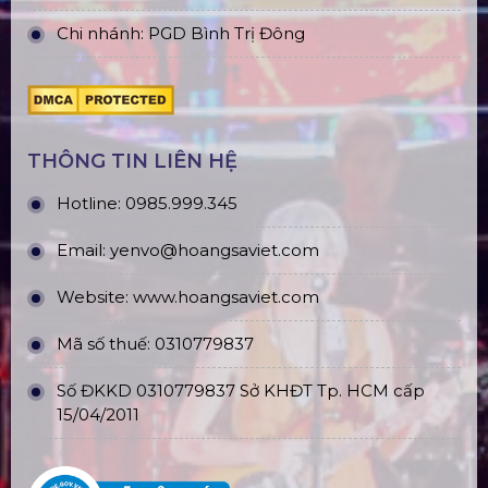
Chi nhánh: PGD Bình Trị Đông
THÔNG TIN LIÊN HỆ
Hotline:
0985.999.345
Email:
yenvo@hoangsaviet.com
Website:
www.hoangsaviet.com
Mã số thuế: 0310779837
Số ĐKKD 0310779837 Sở KHĐT Tp. HCM cấp
15/04/2011