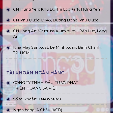
CN Hưng Yên: Khu Đô Thị EcoPark, Hưng Yên
CN Phú Quốc: ĐT45, Dương Đông, Phú Quốc
CN Long An: Viettruss Aluminum - Bến Lức, Long
An
Nhà Máy Sản Xuất: Lê Minh Xuân, Bình Chánh,
TP. HCM
TÀI KHOẢN NGÂN HÀNG
CÔNG TY TNHH ĐẦU TƯ VÀ PHÁT
TRIỂN HOÀNG SA VIỆT
Số tài khoản:
134053669
Ngân hàng: Á Châu (ACB)