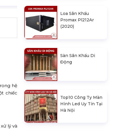
Loa Sân Khấu
Promax Pl212Ar
(2020)
Sàn Sân Khấu Di
Động
trong hệ
t chiếc
Top10 Công Ty Màn
Hình Led Uy Tín Tại
Hà Nội
xử lý và