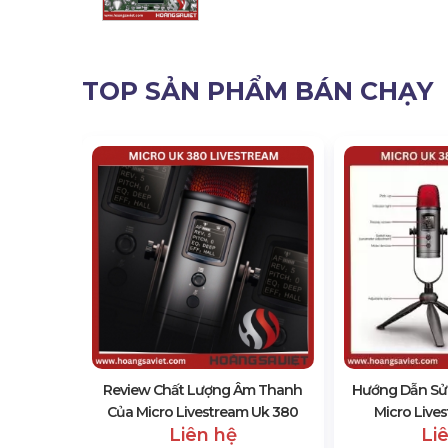
TOP SẢN PHẨM BÁN CHẠY
Sân Khấu
bl
Review Chất Lượng Âm Thanh
Hướng Dẫn Sử 
Của Micro Livestream Uk 380
Micro Live
Liên hệ
Li