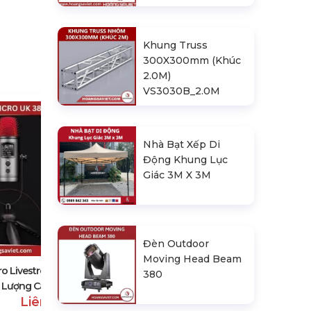
Khung Truss
300X300mm (Khúc
2.0M)
VS3030B_2.0M
Nhà Bạt Xếp Di
Động Khung Lục
Giác 3M X 3M
Bộ Mic Karaoke Thu Âm
Livestream Uk-380 Chất Lượng
Đèn Outdoor
Cao
Moving Head Beam
Liên hệ
ro Livestream Uk-380 Chất
380
Lượng Cao, Giá Tốt
Liên hệ