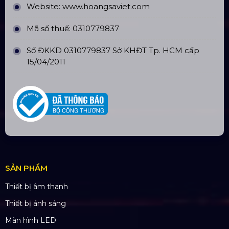
An
Nhà Máy Sản Xuất: Lê Minh Xuân, Bình Chánh,
TP. HCM
TÀI KHOẢN NGÂN HÀNG
CÔNG TY TNHH ĐẦU TƯ VÀ PHÁT
TRIỂN HOÀNG SA VIỆT
Số tài khoản:
134053669
Ngân hàng: Á Châu (ACB)
Chi nhánh: PGD Bình Trị Đông