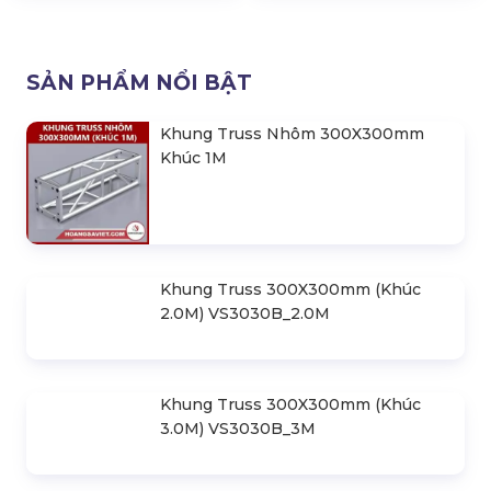
Khung Truss 400X600mm
Khung Truss 400X600mm
(Khúc 2M) VS4060BP_2M
(Khúc 3M) VS4060BP_3M
SẢN PHẨM NỔI BẬT
Khung Truss Nhôm 300X300mm
Khúc 1M
Khung Truss 300X300mm (Khúc
2.0M) VS3030B_2.0M