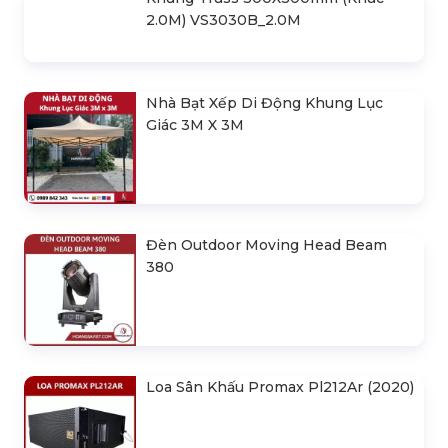
1.5M) VS3050BP_1.5M
SẢN PHẨM LIÊN QUAN
Bản Vẽ Thiết Kế Nhà Bạt Ngang
30m Gian 6m
Cho Thuê Màn Hình Led P3.91
Indoor