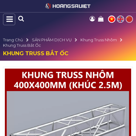
Trang Chủ
SẢN PHẨM DỊCH VỤ
Khung Truss Nhôm
Khung Truss Bắt Ốc
KHUNG TRUSS BẮT ỐC