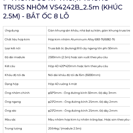
TRUSS NHÔM VS4242B_2.5m (KHÚC
2.5M) - BẮT ỐC 8 LỖ
Ứng dụng
Giàn khung sân khấu, nhà bạt sự kiện, giàn khung truss treo
Chất liệu hợp kim
Hợp kim nhôm Aluminum Alloy 6061-T6/6082-T6
Loại kết nối
Truss bắt ốc (bulong) 8 lỗ cây ngang lớn phi 50mm
Độ dài module
2500mm (2.5m) hoặc sản xuất theo yêu cầu
Kết cấu
Hộp 4D 420*420mm hoặc làm theo yêu cầu
Khẩu độ tối đa
Nối dài khẩu độ tối đa 16m (16000mm)
Dạng hộp
Hộp 4D vuông 4 mặt
Ống nhôm chính
φ50*3mm - Ống đường kính 50mm. Độ dày 3mm
Ống ngang
φ25*2mm - Ống đường kính 25mm. Độ dày 2mm
Ống xéo
φ25*2mm - Ống đường kính 25mm. Độ dày 2mm
Màu sắc
Màu nhôm hợp kim tự nhiên trắng bạc. Hoặc sơn theo yêu c
Trọng lượng
20.64kg / (module 2.5m)