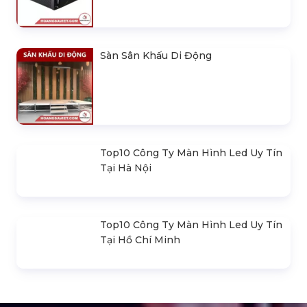
Khung Truss 300X300mm (Khúc
2.0M) VS3030B_2.0M
Nhà Bạt Xếp Di Động Khung Lục
Giác 3M X 3M
Đèn Outdoor Moving Head Beam
380
Loa Sân Khấu Promax Pl212Ar (2020)