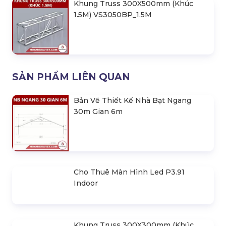
Khung Truss 420X420mm (Khúc 3M)
VS4242B_3M
Khung Truss Cong 300X300mm
VC3030B_R2D4
Khung Truss 300X500mm (Khúc 2M)
VS3050BP_2M
Khung Truss 300X500mm (Khúc