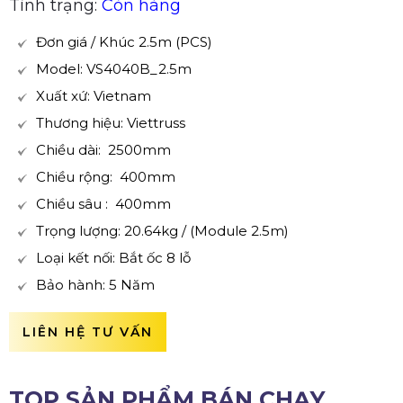
Tình trạng:
Còn hàng
Đơn giá / Khúc 2.5m (PCS)
Model: VS4040B_2.5m
Xuất xứ: Vietnam
Thương hiệu: Viettruss
Chiều dài: 2500mm
Chiều rộng: 400mm
Chiều sâu : 400mm
Trọng lượng: 20.64kg / (Module 2.5m)
Loại kết nối: Bắt ốc 8 lỗ
Bảo hành: 5 Năm
LIÊN HỆ TƯ VẤN
TOP SẢN PHẨM BÁN CHẠY