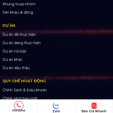
THÔNG TIN LIÊN HỆ
Hotline:
0985.999.345
Email:
yenvo@hoangsaviet.com
Website:
www.hoangsaviet.com
Mã số thuế: 0310779837
Số ĐKKD 0310779837 Sở KHĐT Tp. HCM cấp
15/04/2011
Hotline
Zalo
Báo Giá Nhanh
SẢN PHẨM