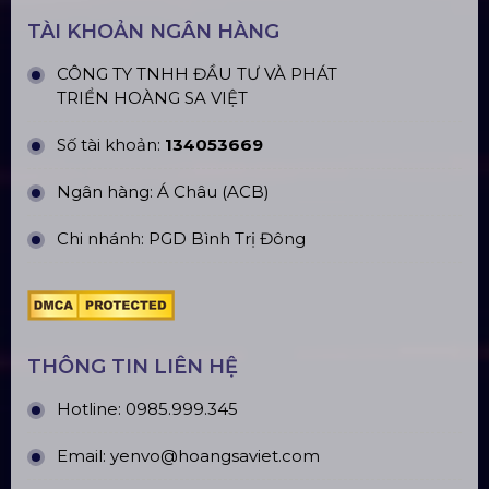
ĐỊA CHỈ VĂN PHÒNG
Trụ sở: 184/20 Lê Đình Cẩn, Phường Tân Tạo,
Quận Bình Tân, TP. HCM
CN Hà Nội: Số 229, Đ. Vân Trì, phường Vân Nội,
quận Đông Anh, Hà Nội
CN Hưng Yên: Khu Đô Thị EcoPark, Hưng Yên
CN Phú Quốc: ĐT45, Dương Đông, Phú Quốc
CN Long An: Viettruss Aluminum - Bến Lức, Long