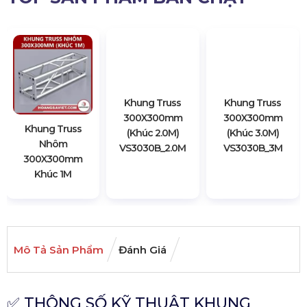
Khung Truss
Khung Truss
Khung Truss
Nhôm
300X300mm
300X300mm
300X300mm
(Khúc 2.0M)
(Khúc 3.0M)
Khúc 1M
VS3030B_2.0M
VS3030B_3M
Mô Tả Sản Phẩm
Đánh Giá
✅ THÔNG SỐ KỸ THUẬT KHUNG