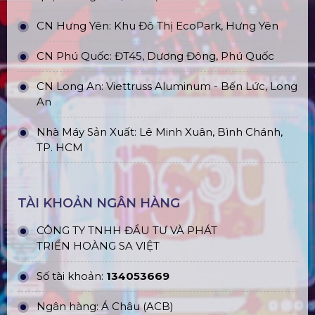
CN Hưng Yên: Khu Đô Thị EcoPark, Hưng Yên
CN Phú Quốc: ĐT45, Dương Đông, Phú Quốc
CN Long An: Viettruss Aluminum - Bến Lức, Long
An
Nhà Máy Sản Xuất: Lê Minh Xuân, Bình Chánh,
TP. HCM
TÀI KHOẢN NGÂN HÀNG
CÔNG TY TNHH ĐẦU TƯ VÀ PHÁT
TRIỂN HOÀNG SA VIỆT
Số tài khoản:
134053669
Ngân hàng: Á Châu (ACB)