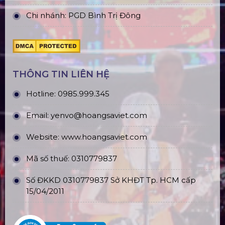
Chi nhánh: PGD Bình Trị Đông
THÔNG TIN LIÊN HỆ
Hotline:
0985.999.345
Email:
yenvo@hoangsaviet.com
Website:
www.hoangsaviet.com
Mã số thuế: 0310779837
Số ĐKKD 0310779837 Sở KHĐT Tp. HCM cấp
15/04/2011