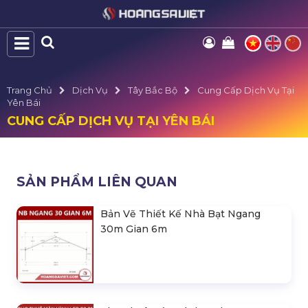
Trang Chủ
Dịch Vụ
Tây Bắc Bộ
Cung Cấp Dịch Vụ Tại
Yên Bái
CUNG CẤP DỊCH VỤ TẠI YÊN BÁI
SẢN PHẨM LIÊN QUAN
Bản Vẽ Thiết Kế Nhà Bạt Ngang
30m Gian 6m