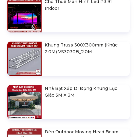
Cho Thuê Màn Hình Led P3.91
Indoor
Khung Truss 300X300mm (Khúc
2.0M) VS3030B_2.0M
Nhà Bạt Xếp Di Động Khung Lục
Giác 3M X 3M
Đèn Outdoor Moving Head Beam