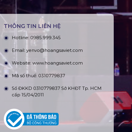
THÔNG TIN LIÊN HỆ
Hotline:
0985.999.345
Email:
yenvo@hoangsaviet.com
Website:
www.hoangsaviet.com
Mã số thuế: 0310779837
Số ĐKKD 0310779837 Sở KHĐT Tp. HCM
cấp 15/04/2011