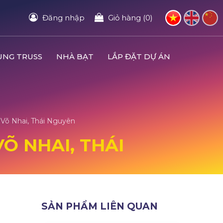
Đăng nhập
Giỏ hàng (0)
UNG TRUSS
NHÀ BẠT
LẮP ĐẶT DỰ ÁN
 Võ Nhai, Thái Nguyên
VÕ NHAI, THÁI
SẢN PHẨM LIÊN QUAN