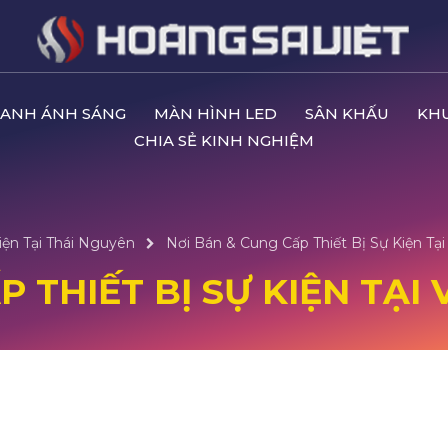
ANH ÁNH SÁNG
MÀN HÌNH LED
SÂN KHẤU
KH
CHIA SẺ KINH NGHIỆM
iện Tại Thái Nguyên
Nơi Bán & Cung Cấp Thiết Bị Sự Kiện Tại
 THIẾT BỊ SỰ KIỆN TẠI 