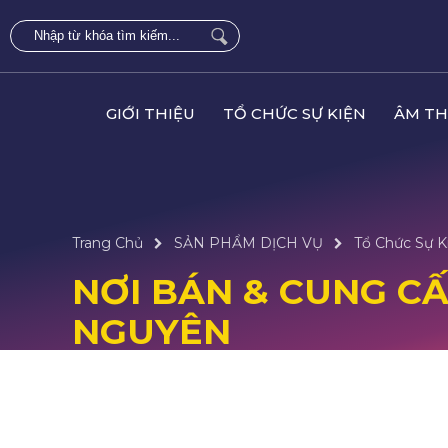
GIỚI THIỆU
TỔ CHỨC SỰ KIỆN
ÂM TH
Trang Chủ
SẢN PHẨM DỊCH VỤ
Tổ Chức Sự K
NƠI BÁN & CUNG CẤP
NGUYÊN