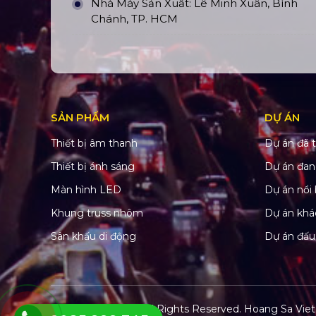
Nhà Máy Sản Xuất: Lê Minh Xuân, Bình
Chánh, TP. HCM
SẢN PHẨM
DỰ ÁN
Thiết bị âm thanh
Dự án đã t
Thiết bị ánh sáng
Dự án đan
Màn hình LED
Dự án nổi 
Khung truss nhôm
Dự án khá
Sân khấu di động
Dự án đấu
© Copyright 2022. All Rights Reserved.
Hoang Sa Viet