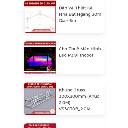
Bản Vẽ Thiết Kế
Nhà Bạt Ngang 30m
Gian 6m
Cho Thuê Màn Hình
Led P3.91 Indoor
Khung Truss
300X300mm (Khúc
2.0M)
VS3030B_2.0M