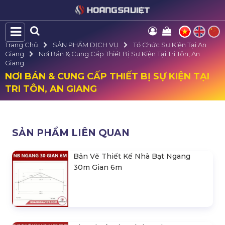
Trang Chủ
SẢN PHẨM DỊCH VỤ
Tổ Chức Sự Kiện Tại An
Giang
Nơi Bán & Cung Cấp Thiết Bị Sự Kiện Tại Tri Tôn, An
Giang
NƠI BÁN & CUNG CẤP THIẾT BỊ SỰ KIỆN TẠI
TRI TÔN, AN GIANG
SẢN PHẨM LIÊN QUAN
Bản Vẽ Thiết Kế Nhà Bạt Ngang
30m Gian 6m