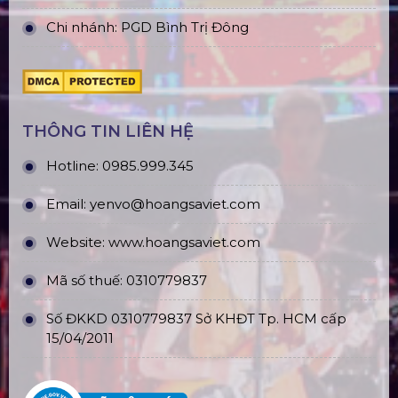
Chi nhánh: PGD Bình Trị Đông
THÔNG TIN LIÊN HỆ
Hotline:
0985.999.345
Email:
yenvo@hoangsaviet.com
Website:
www.hoangsaviet.com
Mã số thuế: 0310779837
Số ĐKKD 0310779837 Sở KHĐT Tp. HCM cấp
15/04/2011