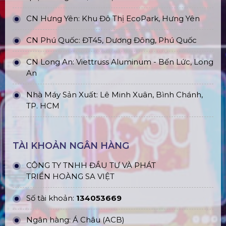
CN Hưng Yên: Khu Đô Thị EcoPark, Hưng Yên
CN Phú Quốc: ĐT45, Dương Đông, Phú Quốc
CN Long An: Viettruss Aluminum - Bến Lức, Long
An
Nhà Máy Sản Xuất: Lê Minh Xuân, Bình Chánh,
TP. HCM
TÀI KHOẢN NGÂN HÀNG
CÔNG TY TNHH ĐẦU TƯ VÀ PHÁT
TRIỂN HOÀNG SA VIỆT
Số tài khoản:
134053669
Ngân hàng: Á Châu (ACB)