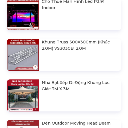
Cho Thuê Màn Hình Led P3.91
Indoor
Khung Truss 300X300mm (Khúc
2.0M) VS3030B_2.0M
Nhà Bạt Xếp Di Động Khung Lục
Giác 3M X 3M
Đèn Outdoor Moving Head Beam