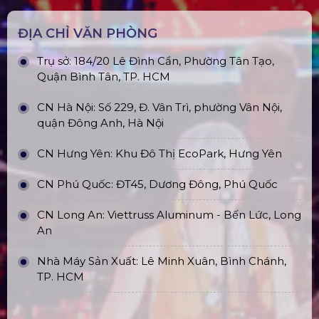
Top10 Công Ty Màn Hình Led Uy Tín
Tại Hồ Chí Minh
ĐỊA CHỈ VĂN PHÒNG
Trụ sở: 184/20 Lê Đình Cẩn, Phường Tân Tạo,
Quận Bình Tân, TP. HCM
CN Hà Nội: Số 229, Đ. Vân Trì, phường Vân Nội,
quận Đông Anh, Hà Nội