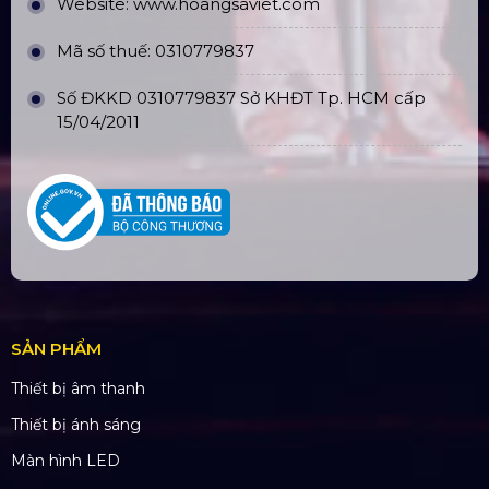
Chi nhánh: PGD Bình Trị Đông
THÔNG TIN LIÊN HỆ
Hotline:
0985.999.345
Email:
yenvo@hoangsaviet.com
Website:
www.hoangsaviet.com
Mã số thuế: 0310779837
Số ĐKKD 0310779837 Sở KHĐT Tp. HCM cấp
15/04/2011