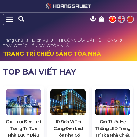
Trang Chủ
Dịch Vụ
THI CÔNG LẮP ĐẶT HỆ THỐNG
TRANG TRÍ CHIẾU SÁNG TÒA NHÀ
TRANG TRÍ CHIẾU SÁNG TÒA NHÀ
TOP BÀI VIẾT HAY
Các Loại Đèn Led
10 Đơn Vị Thi
Giới Thiệu Hệ
Trang Trí Tòa
Công Đèn Led
Thống LED Trang
Nhà, Lưu Ý Điều
Tòa Nhà Có
Trí Tòa Nhà Chiếu