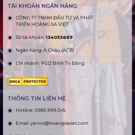
CN Hưng Yên: Khu Đô Thị EcoPark, Hưng Yên
CN Phú Quốc: ĐT45, Dương Đông, Phú Quốc
CN Long An: Viettruss Aluminum - Bến Lức, Long
An
Nhà Máy Sản Xuất: Lê Minh Xuân, Bình Chánh,
TP. HCM
TÀI KHOẢN NGÂN HÀNG
CÔNG TY TNHH ĐẦU TƯ VÀ PHÁT
TRIỂN HOÀNG SA VIỆT
Số tài khoản:
134053669
Ngân hàng: Á Châu (ACB)