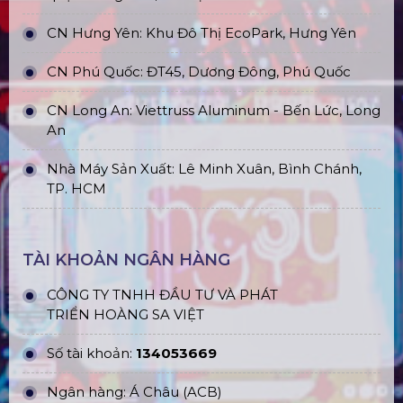
CN Hưng Yên: Khu Đô Thị EcoPark, Hưng Yên
CN Phú Quốc: ĐT45, Dương Đông, Phú Quốc
CN Long An: Viettruss Aluminum - Bến Lức, Long
An
Nhà Máy Sản Xuất: Lê Minh Xuân, Bình Chánh,
TP. HCM
TÀI KHOẢN NGÂN HÀNG
CÔNG TY TNHH ĐẦU TƯ VÀ PHÁT
TRIỂN HOÀNG SA VIỆT
Số tài khoản:
134053669
Ngân hàng: Á Châu (ACB)