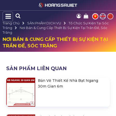
Trang Chủ
SẢN PHẨM DỊCH VỤ
Tổ Chức Sự Kiện Tại Sóc
Trăng
Nơi Bán & Cung Cấp Thiết Bị Sự Kiện Tại Trần Đề, Sóc
Trăng
NƠI BÁN & CUNG CẤP THIẾT BỊ SỰ KIỆN TẠI
TRẦN ĐỀ, SÓC TRĂNG
SẢN PHẨM LIÊN QUAN
Bản Vẽ Thiết Kế Nhà Bạt Ngang
30m Gian 6m