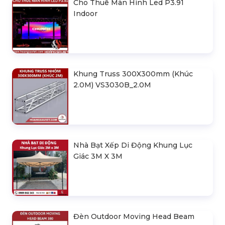
Cho Thuê Màn Hình Led P3.91
Indoor
Khung Truss 300X300mm (Khúc
2.0M) VS3030B_2.0M
Nhà Bạt Xếp Di Động Khung Lục
Giác 3M X 3M
Đèn Outdoor Moving Head Beam