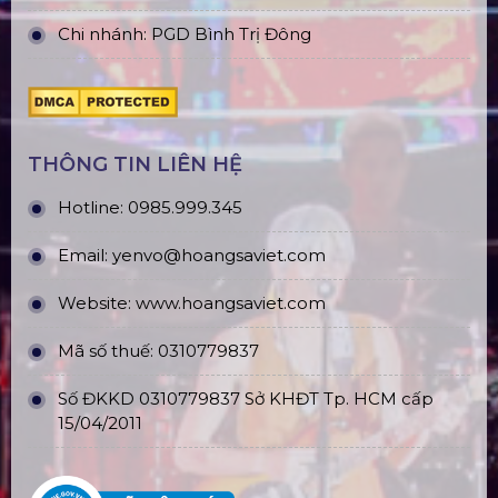
Chi nhánh: PGD Bình Trị Đông
THÔNG TIN LIÊN HỆ
Hotline:
0985.999.345
Email:
yenvo@hoangsaviet.com
Website:
www.hoangsaviet.com
Mã số thuế: 0310779837
Số ĐKKD 0310779837 Sở KHĐT Tp. HCM cấp
15/04/2011