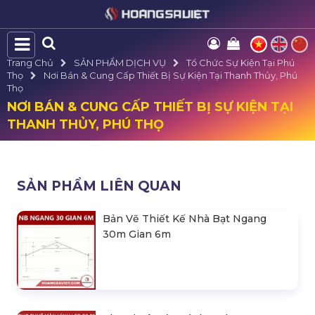
Trang Chủ
SẢN PHẨM DỊCH VỤ
Tổ Chức Sự Kiện Tại Phú
Thọ
Nơi Bán & Cung Cấp Thiết Bị Sự Kiện Tại Thanh Thủy, Phú
Thọ
NƠI BÁN & CUNG CẤP THIẾT BỊ SỰ KIỆN TẠI
THANH THỦY, PHÚ THỌ
SẢN PHẨM LIÊN QUAN
Bản Vẽ Thiết Kế Nhà Bạt Ngang
30m Gian 6m