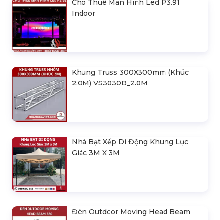
Cho Thuê Màn Hình Led P3.91
Indoor
Khung Truss 300X300mm (Khúc
2.0M) VS3030B_2.0M
Nhà Bạt Xếp Di Động Khung Lục
Giác 3M X 3M
Đèn Outdoor Moving Head Beam