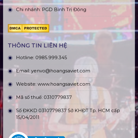
Chi nhánh: PGD Bình Trị Đông
THÔNG TIN LIÊN HỆ
Hotline:
0985.999.345
Email:
yenvo@hoangsaviet.com
Website:
www.hoangsaviet.com
Mã số thuế: 0310779837
Số ĐKKD 0310779837 Sở KHĐT Tp. HCM cấp
15/04/2011