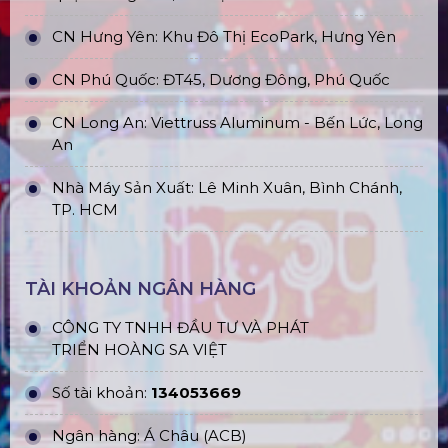
CN Hưng Yên: Khu Đô Thị EcoPark, Hưng Yên
CN Phú Quốc: ĐT45, Dương Đông, Phú Quốc
CN Long An: Viettruss Aluminum - Bến Lức, Long
An
Nhà Máy Sản Xuất: Lê Minh Xuân, Bình Chánh,
TP. HCM
TÀI KHOẢN NGÂN HÀNG
CÔNG TY TNHH ĐẦU TƯ VÀ PHÁT
TRIỂN HOÀNG SA VIỆT
Số tài khoản:
134053669
Ngân hàng: Á Châu (ACB)