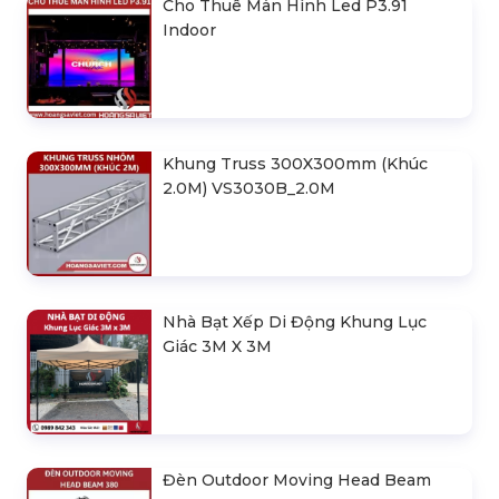
Cho Thuê Màn Hình Led P3.91
Indoor
Khung Truss 300X300mm (Khúc
2.0M) VS3030B_2.0M
Nhà Bạt Xếp Di Động Khung Lục
Giác 3M X 3M
Đèn Outdoor Moving Head Beam