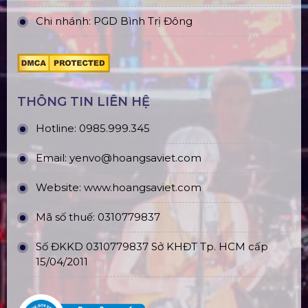
Chi nhánh: PGD Bình Trị Đông
THÔNG TIN LIÊN HỆ
Hotline:
0985.999.345
Email:
yenvo@hoangsaviet.com
Website:
www.hoangsaviet.com
Mã số thuế: 0310779837
Số ĐKKD 0310779837 Sở KHĐT Tp. HCM cấp
15/04/2011