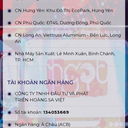
CN Hưng Yên: Khu Đô Thị EcoPark, Hưng Yên
CN Phú Quốc: ĐT45, Dương Đông, Phú Quốc
CN Long An: Viettruss Aluminum - Bến Lức, Long
An
Nhà Máy Sản Xuất: Lê Minh Xuân, Bình Chánh,
TP. HCM
TÀI KHOẢN NGÂN HÀNG
CÔNG TY TNHH ĐẦU TƯ VÀ PHÁT
TRIỂN HOÀNG SA VIỆT
Số tài khoản:
134053669
Ngân hàng: Á Châu (ACB)