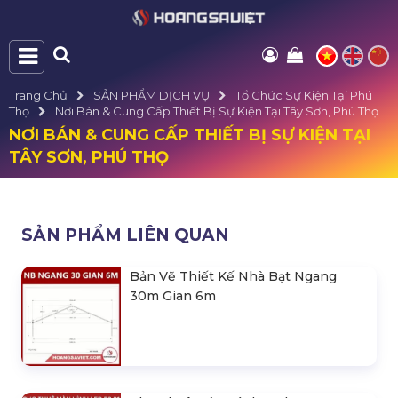
Trang Chủ
SẢN PHẨM DỊCH VỤ
Tổ Chức Sự Kiện Tại Phú
Thọ
Nơi Bán & Cung Cấp Thiết Bị Sự Kiện Tại Tây Sơn, Phú Thọ
NƠI BÁN & CUNG CẤP THIẾT BỊ SỰ KIỆN TẠI
TÂY SƠN, PHÚ THỌ
SẢN PHẨM LIÊN QUAN
Bản Vẽ Thiết Kế Nhà Bạt Ngang
30m Gian 6m