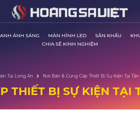
ANH ÁNH SÁNG
MÀN HÌNH LED
SÂN KHẤU
KH
CHIA SẺ KINH NGHIỆM
iện Tại Long An
Nơi Bán & Cung Cấp Thiết Bị Sự Kiện Tại Tân
 THIẾT BỊ SỰ KIỆN TẠI