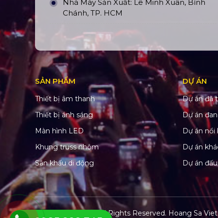
Nhà Máy Sản Xuất: Lê Minh Xuân, Bình
Chánh, TP. HCM
SẢN PHẨM
DỰ ÁN
Thiết bị âm thanh
Dự án đã t
Thiết bị ánh sáng
Dự án đan
Màn hình LED
Dự án nổi 
Khung truss nhôm
Dự án khá
Sân khấu di động
Dự án đấu
© Copyright 2022. All Rights Reserved.
Hoang Sa Viet