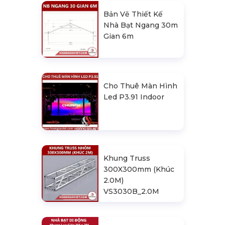
Bản Vẽ Thiết Kế
Nhà Bạt Ngang 30m
Gian 6m
Cho Thuê Màn Hình
Led P3.91 Indoor
Khung Truss
300X300mm (Khúc
2.0M)
VS3030B_2.0M