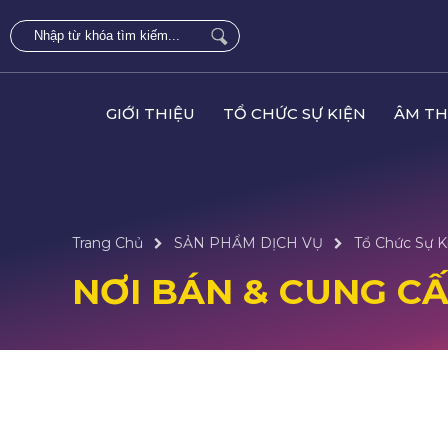
GIỚI THIỆU
TỔ CHỨC SỰ KIỆN
ÂM TH
Trang Chủ
SẢN PHẨM DỊCH VỤ
Tổ Chức Sự K
NƠI BÁN & CUNG CẤP