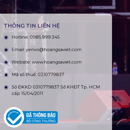
THÔNG TIN LIÊN HỆ
Hotline:
0985.999.345
Email:
yenvo@hoangsaviet.com
Website:
www.hoangsaviet.com
Mã số thuế: 0310779837
Số ĐKKD 0310779837 Sở KHĐT Tp. HCM
cấp 15/04/2011