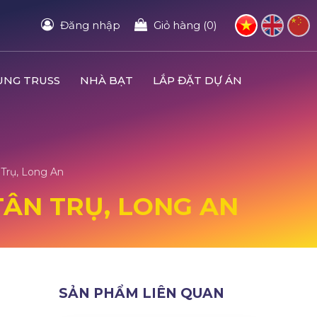
Đăng nhập
Giỏ hàng (0)
UNG TRUSS
NHÀ BẠT
LẮP ĐẶT DỰ ÁN
 Trụ, Long An
 TÂN TRỤ, LONG AN
SẢN PHẨM LIÊN QUAN