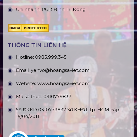
Chi nhánh: PGD Bình Trị Đông
THÔNG TIN LIÊN HỆ
Hotline:
0985.999.345
Email:
yenvo@hoangsaviet.com
Website:
www.hoangsaviet.com
Mã số thuế: 0310779837
Số ĐKKD 0310779837 Sở KHĐT Tp. HCM cấp
15/04/2011