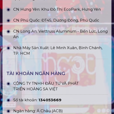
CN Hưng Yên: Khu Đô Thị EcoPark, Hưng Yên
CN Phú Quốc: ĐT45, Dương Đông, Phú Quốc
CN Long An: Viettruss Aluminum - Bến Lức, Long
An
Nhà Máy Sản Xuất: Lê Minh Xuân, Bình Chánh,
TP. HCM
TÀI KHOẢN NGÂN HÀNG
CÔNG TY TNHH ĐẦU TƯ VÀ PHÁT
TRIỂN HOÀNG SA VIỆT
Số tài khoản:
134053669
Ngân hàng: Á Châu (ACB)