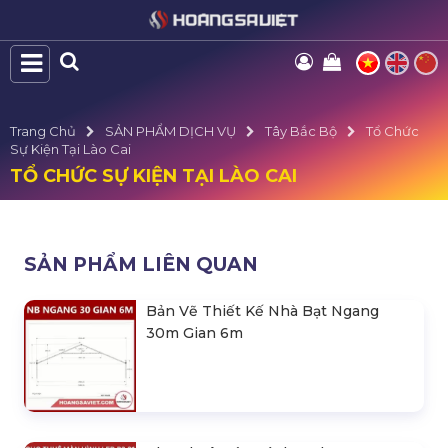
Trang Chủ
SẢN PHẨM DỊCH VỤ
Tây Bắc Bộ
Tổ Chức
Sự Kiện Tại Lào Cai
TỔ CHỨC SỰ KIỆN TẠI LÀO CAI
SẢN PHẨM LIÊN QUAN
Bản Vẽ Thiết Kế Nhà Bạt Ngang
30m Gian 6m