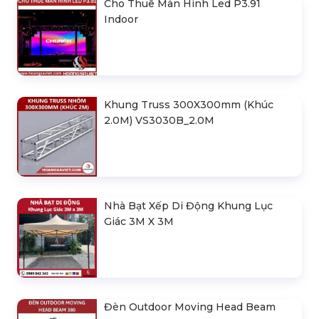
Cho Thuê Màn Hình Led P3.91
Indoor
Khung Truss 300X300mm (Khúc
2.0M) VS3030B_2.0M
Nhà Bạt Xếp Di Động Khung Lục
Giác 3M X 3M
Đèn Outdoor Moving Head Beam