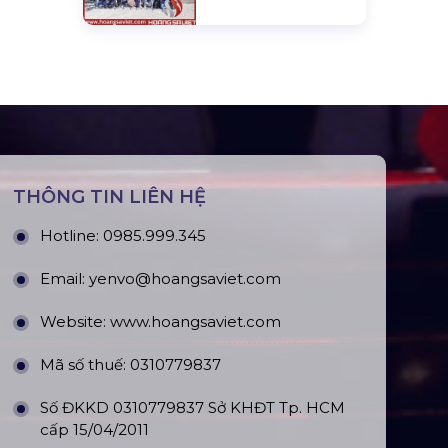
THÔNG TIN LIÊN HỆ
Hotline:
0985.999.345
Email:
yenvo@hoangsaviet.com
Website:
www.hoangsaviet.com
Mã số thuế: 0310779837
Số ĐKKD 0310779837 Sở KHĐT Tp. HCM
cấp 15/04/2011