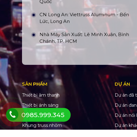
Quốc
CN Long An: Viettruss Aluminum - Bến
Lức, Long An
Nhà Máy Sản Xuất: Lê Minh Xuân, Bình
Chánh, TP. HCM
SẢN PHẨM
DỰ ÁN
Thiết bị âm thanh
Dự án đã t
Thiết bị ánh sáng
Dự án đan
0985.999.345
Màn hình LED
Dự án nổi 
Khung truss nhôm
Dự án khá
Sân khấu di động
Dự án đấu