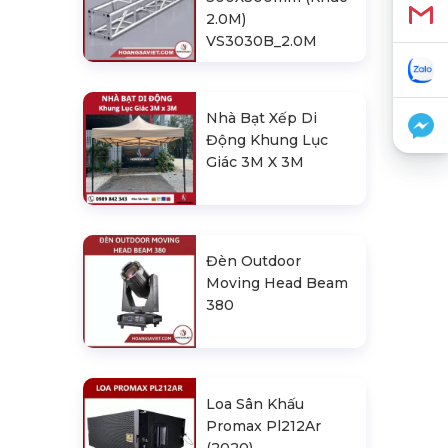
2.0M)
VS3030B_2.0M
Nhà Bạt Xếp Di
Động Khung Lục
Giác 3M X 3M
Đèn Outdoor
Moving Head Beam
380
Loa Sân Khấu
Promax Pl212Ar