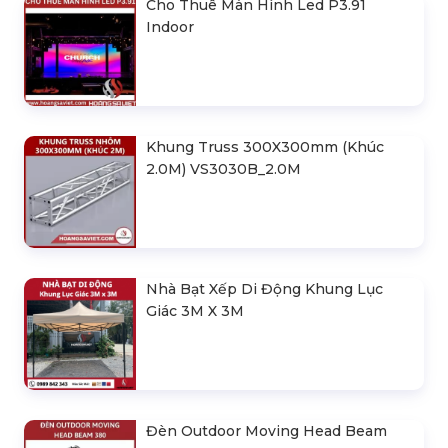
Cho Thuê Màn Hình Led P3.91
Indoor
Khung Truss 300X300mm (Khúc
2.0M) VS3030B_2.0M
Nhà Bạt Xếp Di Động Khung Lục
Giác 3M X 3M
Đèn Outdoor Moving Head Beam