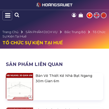
Trang Chủ
SẢN PHẨM DỊCH VỤ
Bắc Trung Bộ
Tổ Chức
Sự Kiện Tại Huế
TỔ CHỨC SỰ KIỆN TẠI HUẾ
SẢN PHẨM LIÊN QUAN
Bản Vẽ Thiết Kế Nhà Bạt Ngang
30m Gian 6m