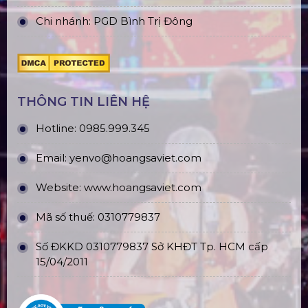
Chi nhánh: PGD Bình Trị Đông
THÔNG TIN LIÊN HỆ
Hotline:
0985.999.345
Email:
yenvo@hoangsaviet.com
Website:
www.hoangsaviet.com
Mã số thuế: 0310779837
Số ĐKKD 0310779837 Sở KHĐT Tp. HCM cấp
15/04/2011