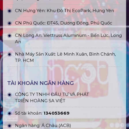
CN Hưng Yên: Khu Đô Thị EcoPark, Hưng Yên
CN Phú Quốc: ĐT45, Dương Đông, Phú Quốc
CN Long An: Viettruss Aluminum - Bến Lức, Long
An
Nhà Máy Sản Xuất: Lê Minh Xuân, Bình Chánh,
TP. HCM
TÀI KHOẢN NGÂN HÀNG
CÔNG TY TNHH ĐẦU TƯ VÀ PHÁT
TRIỂN HOÀNG SA VIỆT
Số tài khoản:
134053669
Ngân hàng: Á Châu (ACB)