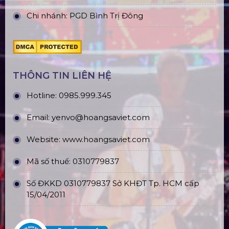
Chi nhánh: PGD Bình Trị Đông
THÔNG TIN LIÊN HỆ
Hotline:
0985.999.345
Email:
yenvo@hoangsaviet.com
Website:
www.hoangsaviet.com
Mã số thuế: 0310779837
Số ĐKKD 0310779837 Sở KHĐT Tp. HCM cấp
15/04/2011