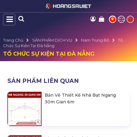
Trang Chủ
SẢN PHẨM DỊCH VỤ
Nam Trung Bộ
Tổ
Chức Sự Kiện Tại Đà Nẵng
TỔ CHỨC SỰ KIỆN TẠI ĐÀ NẴNG
SẢN PHẨM LIÊN QUAN
Bản Vẽ Thiết Kế Nhà Bạt Ngang
30m Gian 6m