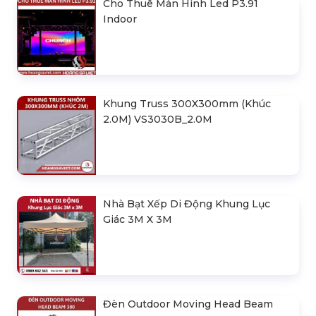
Cho Thuê Màn Hình Led P3.91
Indoor
Khung Truss 300X300mm (Khúc
2.0M) VS3030B_2.0M
Nhà Bạt Xếp Di Động Khung Lục
Giác 3M X 3M
Đèn Outdoor Moving Head Beam