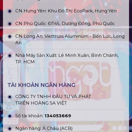
CN Hưng Yên: Khu Đô Thị EcoPark, Hưng Yên
CN Phú Quốc: ĐT45, Dương Đông, Phú Quốc
CN Long An: Viettruss Aluminum - Bến Lức, Long
An
Nhà Máy Sản Xuất: Lê Minh Xuân, Bình Chánh,
TP. HCM
TÀI KHOẢN NGÂN HÀNG
CÔNG TY TNHH ĐẦU TƯ VÀ PHÁT
TRIỂN HOÀNG SA VIỆT
Số tài khoản:
134053669
Ngân hàng: Á Châu (ACB)