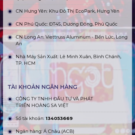
CN Hưng Yên: Khu Đô Thị EcoPark, Hưng Yên
CN Phú Quốc: ĐT45, Dương Đông, Phú Quốc
CN Long An: Viettruss Aluminum - Bến Lức, Long
An
Nhà Máy Sản Xuất: Lê Minh Xuân, Bình Chánh,
TP. HCM
TÀI KHOẢN NGÂN HÀNG
CÔNG TY TNHH ĐẦU TƯ VÀ PHÁT
TRIỂN HOÀNG SA VIỆT
Số tài khoản:
134053669
Ngân hàng: Á Châu (ACB)