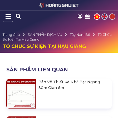
Trang Chủ
SẢN PHẨM DỊCH VỤ
Tây Nam Bộ
Tổ Chức
Sự Kiện Tại Hậu Giang
TỔ CHỨC SỰ KIỆN TẠI HẬU GIANG
SẢN PHẨM LIÊN QUAN
Bản Vẽ Thiết Kế Nhà Bạt Ngang
30m Gian 6m