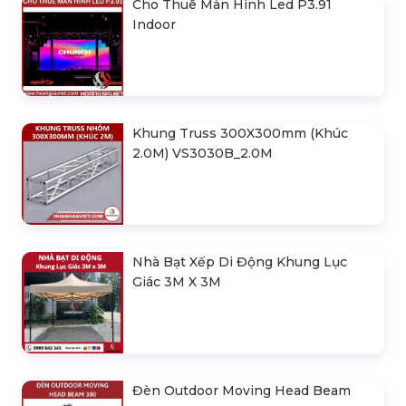
Cho Thuê Màn Hình Led P3.91
Indoor
Khung Truss 300X300mm (Khúc
2.0M) VS3030B_2.0M
Nhà Bạt Xếp Di Động Khung Lục
Giác 3M X 3M
Đèn Outdoor Moving Head Beam