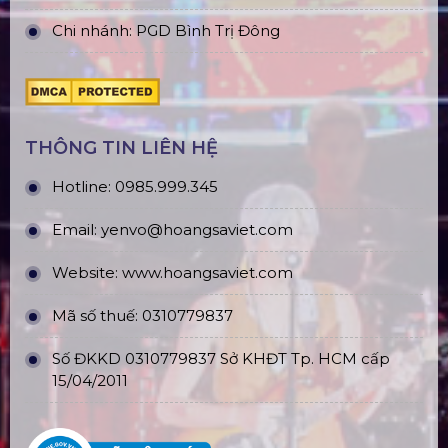
Chi nhánh: PGD Bình Trị Đông
THÔNG TIN LIÊN HỆ
Hotline:
0985.999.345
Email:
yenvo@hoangsaviet.com
Website:
www.hoangsaviet.com
Mã số thuế: 0310779837
Số ĐKKD 0310779837 Sở KHĐT Tp. HCM cấp
15/04/2011