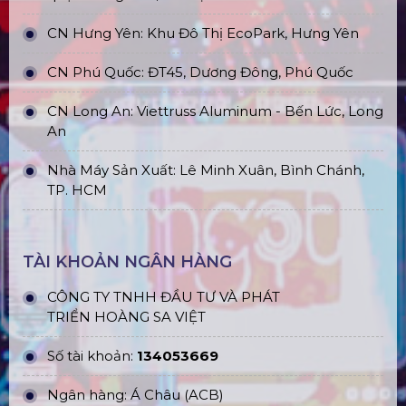
CN Hưng Yên: Khu Đô Thị EcoPark, Hưng Yên
CN Phú Quốc: ĐT45, Dương Đông, Phú Quốc
CN Long An: Viettruss Aluminum - Bến Lức, Long
An
Nhà Máy Sản Xuất: Lê Minh Xuân, Bình Chánh,
TP. HCM
TÀI KHOẢN NGÂN HÀNG
CÔNG TY TNHH ĐẦU TƯ VÀ PHÁT
TRIỂN HOÀNG SA VIỆT
Số tài khoản:
134053669
Ngân hàng: Á Châu (ACB)