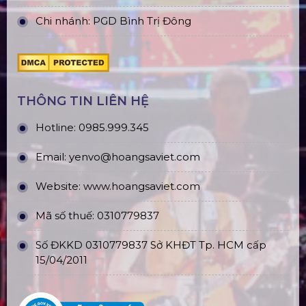
Chi nhánh: PGD Bình Trị Đông
THÔNG TIN LIÊN HỆ
Hotline:
0985.999.345
Email:
yenvo@hoangsaviet.com
Website:
www.hoangsaviet.com
Mã số thuế: 0310779837
Số ĐKKD 0310779837 Sở KHĐT Tp. HCM cấp
15/04/2011