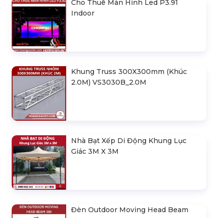
Cho Thuê Màn Hình Led P3.91
Indoor
Khung Truss 300X300mm (Khúc
2.0M) VS3030B_2.0M
Nhà Bạt Xếp Di Động Khung Lục
Giác 3M X 3M
Đèn Outdoor Moving Head Beam