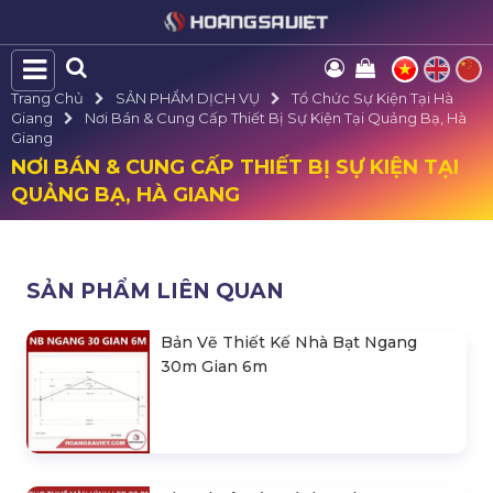
Trang Chủ
SẢN PHẨM DỊCH VỤ
Tổ Chức Sự Kiện Tại Hà
Giang
Nơi Bán & Cung Cấp Thiết Bị Sự Kiện Tại Quảng Bạ, Hà
Giang
NƠI BÁN & CUNG CẤP THIẾT BỊ SỰ KIỆN TẠI
QUẢNG BẠ, HÀ GIANG
SẢN PHẨM LIÊN QUAN
Bản Vẽ Thiết Kế Nhà Bạt Ngang
30m Gian 6m