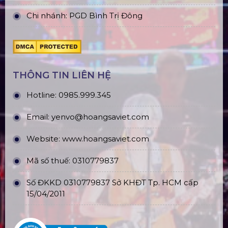
Chi nhánh: PGD Bình Trị Đông
THÔNG TIN LIÊN HỆ
Hotline:
0985.999.345
Email:
yenvo@hoangsaviet.com
Website:
www.hoangsaviet.com
Mã số thuế: 0310779837
Số ĐKKD 0310779837 Sở KHĐT Tp. HCM cấp
15/04/2011