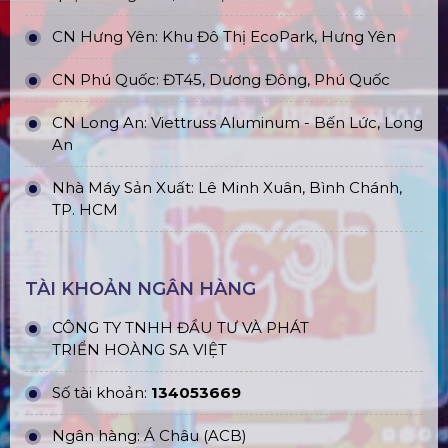
CN Hưng Yên: Khu Đô Thị EcoPark, Hưng Yên
CN Phú Quốc: ĐT45, Dương Đông, Phú Quốc
CN Long An: Viettruss Aluminum - Bến Lức, Long
An
Nhà Máy Sản Xuất: Lê Minh Xuân, Bình Chánh,
TP. HCM
TÀI KHOẢN NGÂN HÀNG
CÔNG TY TNHH ĐẦU TƯ VÀ PHÁT
TRIỂN HOÀNG SA VIỆT
Số tài khoản:
134053669
Ngân hàng: Á Châu (ACB)