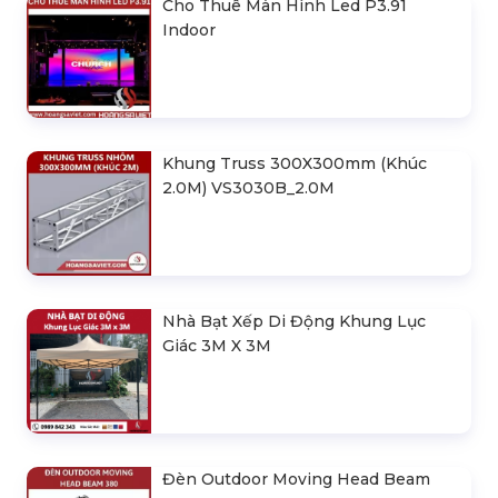
Cho Thuê Màn Hình Led P3.91
Indoor
Khung Truss 300X300mm (Khúc
2.0M) VS3030B_2.0M
Nhà Bạt Xếp Di Động Khung Lục
Giác 3M X 3M
Đèn Outdoor Moving Head Beam