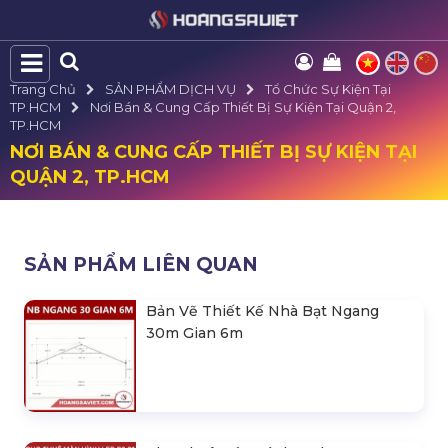
Trang Chủ
SẢN PHẨM DỊCH VỤ
Tổ Chức Sự Kiện Tại
TP.HCM
Nơi Bán & Cung Cấp Thiết Bị Sự Kiện Tại Quận 2,
TP.HCM
NƠI BÁN & CUNG CẤP THIẾT BỊ SỰ KIỆN TẠI
QUẬN 2, TP.HCM
SẢN PHẨM LIÊN QUAN
Bản Vẽ Thiết Kế Nhà Bạt Ngang
30m Gian 6m