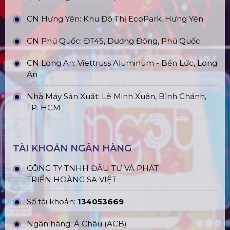
CN Hưng Yên: Khu Đô Thị EcoPark, Hưng Yên
CN Phú Quốc: ĐT45, Dương Đông, Phú Quốc
CN Long An: Viettruss Aluminum - Bến Lức, Long
An
Nhà Máy Sản Xuất: Lê Minh Xuân, Bình Chánh,
TP. HCM
TÀI KHOẢN NGÂN HÀNG
CÔNG TY TNHH ĐẦU TƯ VÀ PHÁT
TRIỂN HOÀNG SA VIỆT
Số tài khoản:
134053669
Ngân hàng: Á Châu (ACB)