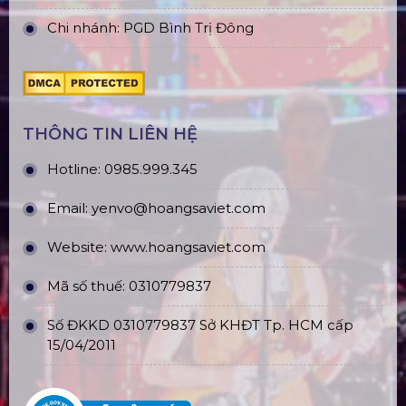
Chi nhánh: PGD Bình Trị Đông
THÔNG TIN LIÊN HỆ
Hotline:
0985.999.345
Email:
yenvo@hoangsaviet.com
Website:
www.hoangsaviet.com
Mã số thuế: 0310779837
Số ĐKKD 0310779837 Sở KHĐT Tp. HCM cấp
15/04/2011