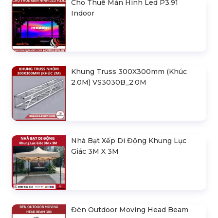
Cho Thuê Màn Hình Led P3.91
Indoor
Khung Truss 300X300mm (Khúc
2.0M) VS3030B_2.0M
Nhà Bạt Xếp Di Động Khung Lục
Giác 3M X 3M
Đèn Outdoor Moving Head Beam