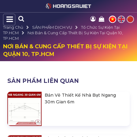
Trang Chủ
SẢN PHẨM DỊCH VỤ
Tổ Chức Sự Kiện Tại
TP.HCM
Nơi Bán & Cung Cấp Thiết Bị Sự Kiện Tại Quận 10,
TP.HCM
NƠI BÁN & CUNG CẤP THIẾT BỊ SỰ KIỆN TẠI
QUẬN 10, TP.HCM
SẢN PHẨM LIÊN QUAN
Bản Vẽ Thiết Kế Nhà Bạt Ngang
30m Gian 6m