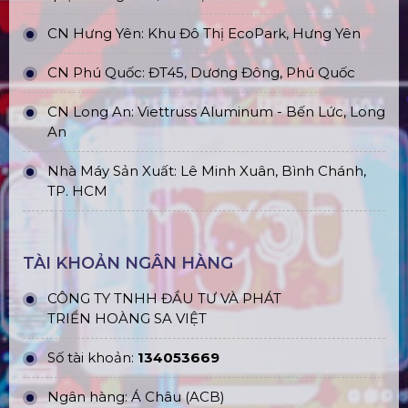
CN Hưng Yên: Khu Đô Thị EcoPark, Hưng Yên
CN Phú Quốc: ĐT45, Dương Đông, Phú Quốc
CN Long An: Viettruss Aluminum - Bến Lức, Long
An
Nhà Máy Sản Xuất: Lê Minh Xuân, Bình Chánh,
TP. HCM
TÀI KHOẢN NGÂN HÀNG
CÔNG TY TNHH ĐẦU TƯ VÀ PHÁT
TRIỂN HOÀNG SA VIỆT
Số tài khoản:
134053669
Ngân hàng: Á Châu (ACB)