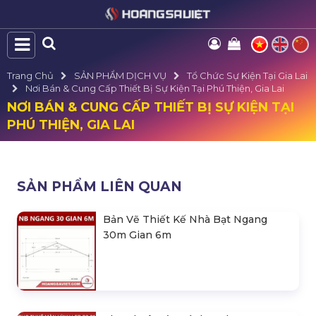
Trang Chủ
SẢN PHẨM DỊCH VỤ
Tổ Chức Sự Kiện Tại Gia Lai
Nơi Bán & Cung Cấp Thiết Bị Sự Kiện Tại Phú Thiện, Gia Lai
NƠI BÁN & CUNG CẤP THIẾT BỊ SỰ KIỆN TẠI
PHÚ THIỆN, GIA LAI
SẢN PHẨM LIÊN QUAN
Bản Vẽ Thiết Kế Nhà Bạt Ngang
30m Gian 6m