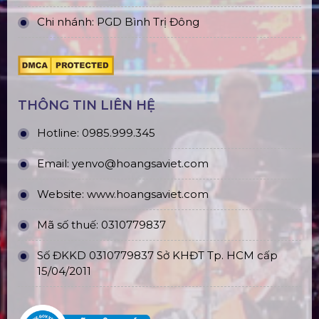
Chi nhánh: PGD Bình Trị Đông
THÔNG TIN LIÊN HỆ
Hotline:
0985.999.345
Email:
yenvo@hoangsaviet.com
Website:
www.hoangsaviet.com
Mã số thuế: 0310779837
Số ĐKKD 0310779837 Sở KHĐT Tp. HCM cấp
15/04/2011