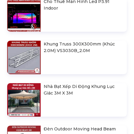
Cho Thuê Màn Hình Led P3.91
Indoor
Khung Truss 300X300mm (Khúc
2.0M) VS3030B_2.0M
Nhà Bạt Xếp Di Động Khung Lục
Giác 3M X 3M
Đèn Outdoor Moving Head Beam