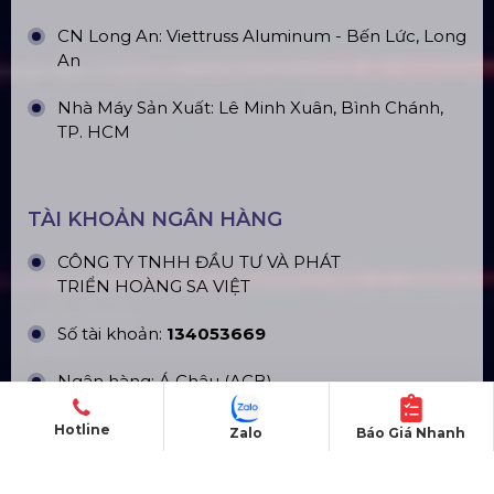
CN Long An: Viettruss Aluminum - Bến Lức, Long
An
Nhà Máy Sản Xuất: Lê Minh Xuân, Bình Chánh,
TP. HCM
TÀI KHOẢN NGÂN HÀNG
CÔNG TY TNHH ĐẦU TƯ VÀ PHÁT
TRIỂN HOÀNG SA VIỆT
Số tài khoản:
134053669
Ngân hàng: Á Châu (ACB)
Chi nhánh: PGD Bình Trị Đông
Hotline
Zalo
Báo Giá Nhanh