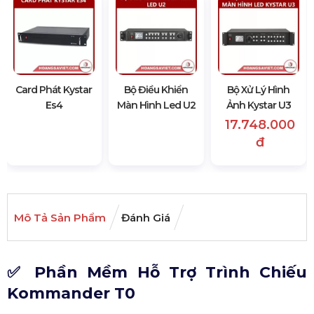
Card Phát Kystar
Bộ Điều Khiển
Bộ Xử Lý Hình
Es4
Màn Hình Led U2
Ảnh Kystar U3
17.748.000
đ
Mô Tả Sản Phẩm
Đánh Giá
✅ Phần Mềm Hỗ Trợ Trình Chiếu
Kommander T0