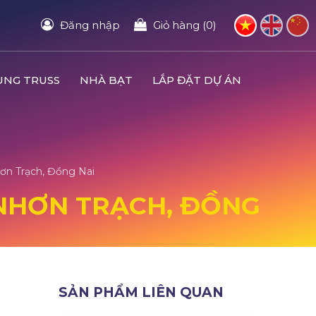
Đăng nhập
Giỏ hàng (0)
UNG TRUSS
NHÀ BẠT
LẮP ĐẶT DỰ ÁN
hơn Trạch, Đồng Nai
I NHƠN TRẠCH, ĐỒNG
SẢN PHẨM LIÊN QUAN