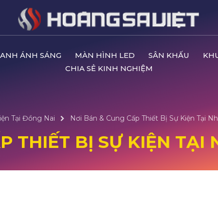
ANH ÁNH SÁNG
MÀN HÌNH LED
SÂN KHẤU
KH
CHIA SẺ KINH NGHIỆM
iện Tại Đồng Nai
Nơi Bán & Cung Cấp Thiết Bị Sự Kiện Tại N
P THIẾT BỊ SỰ KIỆN TẠ