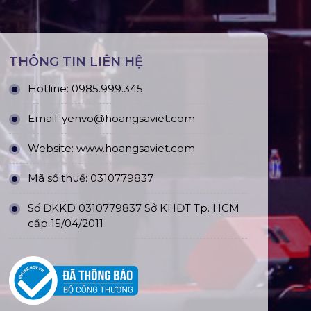
THÔNG TIN LIÊN HỆ
Hotline:
0985.999.345
Email:
yenvo@hoangsaviet.com
Website:
www.hoangsaviet.com
Mã số thuế: 0310779837
Số ĐKKD 0310779837 Sở KHĐT Tp. HCM
cấp 15/04/2011