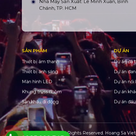
Nhà Máy Sản Xuất: Lê Minh Xuân, Bình
Chánh, TP. HCM
SẢN PHẨM
DỰ ÁN
Thiết bị âm thanh
Dự án đã t
Thiết bị ánh sáng
Dự án đan
Màn hình LED
Dự án nổi 
Khung truss nhôm
Dự án khá
Sân khấu di động
Dự án đấu
© Copyright 2022. All Rights Reserved.
Hoang Sa Viet