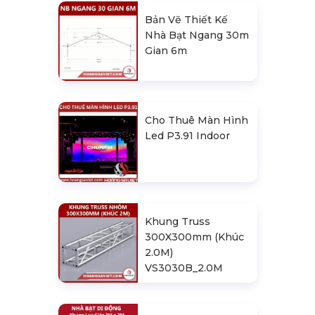
Bản Vẽ Thiết Kế
Nhà Bạt Ngang 30m
Gian 6m
Cho Thuê Màn Hình
Led P3.91 Indoor
Khung Truss
300X300mm (Khúc
2.0M)
VS3030B_2.0M