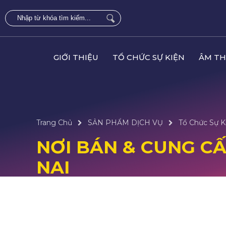
GIỚI THIỆU
TỔ CHỨC SỰ KIỆN
ÂM TH
Trang Chủ
SẢN PHẨM DỊCH VỤ
Tổ Chức Sự K
NƠI BÁN & CUNG CẤ
NAI