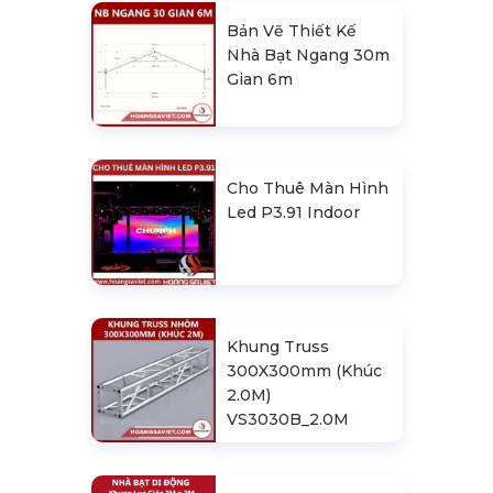
Bản Vẽ Thiết Kế
Nhà Bạt Ngang 30m
Gian 6m
Cho Thuê Màn Hình
Led P3.91 Indoor
Khung Truss
300X300mm (Khúc
2.0M)
VS3030B_2.0M