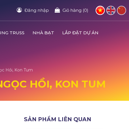
Đăng nhập
Giỏ hàng (0)
UNG TRUSS
NHÀ BẠT
LẮP ĐẶT DỰ ÁN
gọc Hồi, Kon Tum
 NGỌC HỒI, KON TUM
SẢN PHẨM LIÊN QUAN