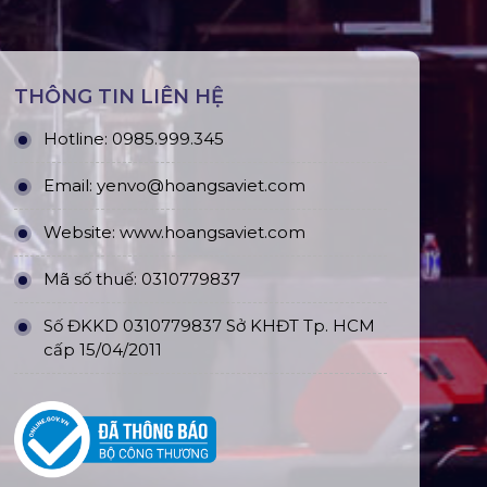
THÔNG TIN LIÊN HỆ
Hotline:
0985.999.345
Email:
yenvo@hoangsaviet.com
Website:
www.hoangsaviet.com
Mã số thuế: 0310779837
Số ĐKKD 0310779837 Sở KHĐT Tp. HCM
cấp 15/04/2011