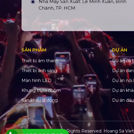
Nhà Máy Sản Xuất: Lê Minh Xuân, Bình
Chánh, TP. HCM
SẢN PHẨM
DỰ ÁN
Thiết bị âm thanh
Dự án đã t
Thiết bị ánh sáng
Dự án đan
Màn hình LED
Dự án nổi 
Khung truss nhôm
Dự án khá
Sân khấu di động
Dự án đấu
© Copyright 2022. All Rights Reserved.
Hoang Sa Viet