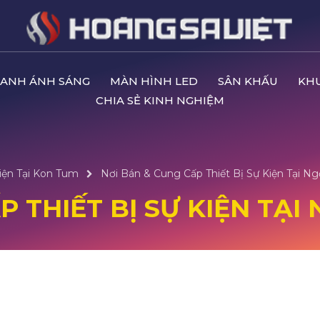
ANH ÁNH SÁNG
MÀN HÌNH LED
SÂN KHẤU
KH
CHIA SẺ KINH NGHIỆM
iện Tại Kon Tum
Nơi Bán & Cung Cấp Thiết Bị Sự Kiện Tại N
P THIẾT BỊ SỰ KIỆN TẠI