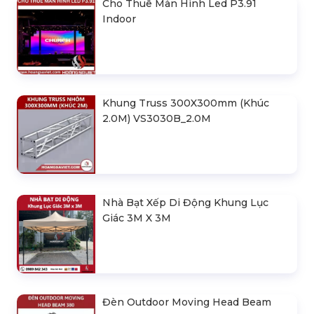
Cho Thuê Màn Hình Led P3.91
Indoor
Khung Truss 300X300mm (Khúc
2.0M) VS3030B_2.0M
Nhà Bạt Xếp Di Động Khung Lục
Giác 3M X 3M
Đèn Outdoor Moving Head Beam