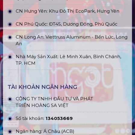
CN Hưng Yên: Khu Đô Thị EcoPark, Hưng Yên
CN Phú Quốc: ĐT45, Dương Đông, Phú Quốc
CN Long An: Viettruss Aluminum - Bến Lức, Long
An
Nhà Máy Sản Xuất: Lê Minh Xuân, Bình Chánh,
TP. HCM
TÀI KHOẢN NGÂN HÀNG
CÔNG TY TNHH ĐẦU TƯ VÀ PHÁT
TRIỂN HOÀNG SA VIỆT
Số tài khoản:
134053669
Ngân hàng: Á Châu (ACB)