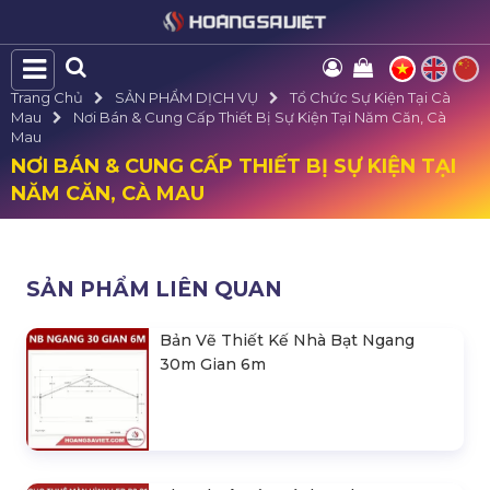
Trang Chủ
SẢN PHẨM DỊCH VỤ
Tổ Chức Sự Kiện Tại Cà
Mau
Nơi Bán & Cung Cấp Thiết Bị Sự Kiện Tại Năm Căn, Cà
Mau
NƠI BÁN & CUNG CẤP THIẾT BỊ SỰ KIỆN TẠI
NĂM CĂN, CÀ MAU
SẢN PHẨM LIÊN QUAN
Bản Vẽ Thiết Kế Nhà Bạt Ngang
30m Gian 6m