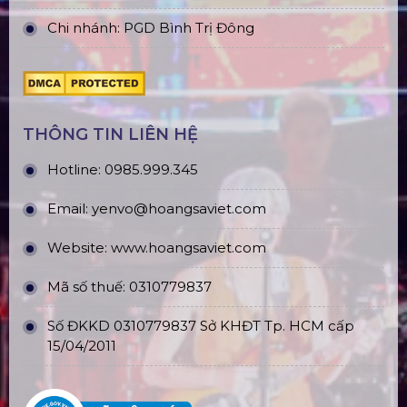
Chi nhánh: PGD Bình Trị Đông
THÔNG TIN LIÊN HỆ
Hotline:
0985.999.345
Email:
yenvo@hoangsaviet.com
Website:
www.hoangsaviet.com
Mã số thuế: 0310779837
Số ĐKKD 0310779837 Sở KHĐT Tp. HCM cấp
15/04/2011