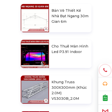
Bản Vẽ Thiết Kế
Nhà Bạt Ngang 30m
Gian 6m
Cho Thuê Màn Hình
Led P3.91 Indoor
Khung Truss
300X300mm (Khúc
2.0M)
VS3030B_2.0M