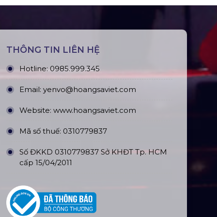
THÔNG TIN LIÊN HỆ
Hotline:
0985.999.345
Email:
yenvo@hoangsaviet.com
Website:
www.hoangsaviet.com
Mã số thuế: 0310779837
Số ĐKKD 0310779837 Sở KHĐT Tp. HCM
cấp 15/04/2011