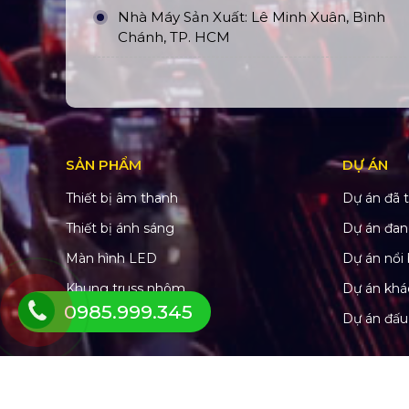
Nhà Máy Sản Xuất: Lê Minh Xuân, Bình
Chánh, TP. HCM
SẢN PHẨM
DỰ ÁN
Thiết bị âm thanh
Dự án đã t
Thiết bị ánh sáng
Dự án đan
Màn hình LED
Dự án nổi 
Khung truss nhôm
Dự án khá
0985.999.345
Sân khấu di động
Dự án đấu