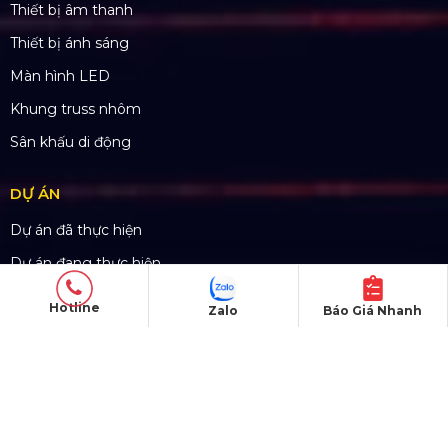
Mã số thuế: 0310779837
Số ĐKKD 0310779837 Sở KHĐT Tp. HCM cấp
15/04/2011
SẢN PHẨM
Hotline
Zalo
Báo Giá Nhanh
Thiết bị âm thanh
Thiết bị ánh sáng
Màn hình LED
Khung truss nhôm