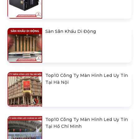
Nhà Bạt Xếp Di Động Khung Lục
Giác 3M X 3M
Đèn Outdoor Moving Head Beam
380
Loa Sân Khấu Promax Pl212Ar (2020)
Sàn Sân Khấu Di Động