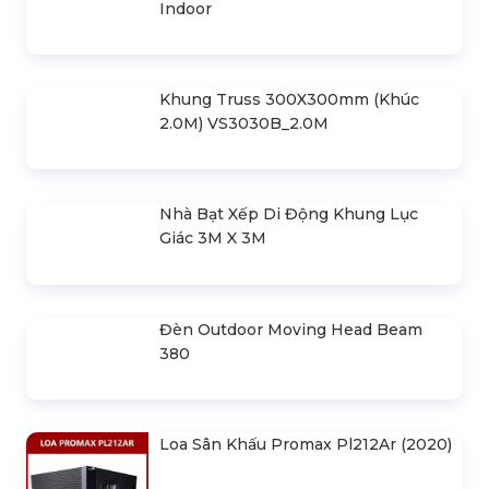
Bản Vẽ Thiết Kế Nhà Bạt Ngang
30m Gian 6m
Cho Thuê Màn Hình Led P3.91
Indoor
Khung Truss 300X300mm (Khúc
2.0M) VS3030B_2.0M