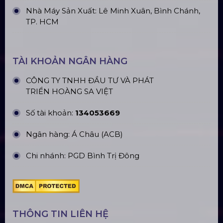
ĐỊA CHỈ VĂN PHÒNG
Trụ sở: 184/20 Lê Đình Cẩn, Phường Tân Tạo,
Quận Bình Tân, TP. HCM
CN Hà Nội: Số 229, Đ. Vân Trì, phường Vân Nội,
quận Đông Anh, Hà Nội
CN Hưng Yên: Khu Đô Thị EcoPark, Hưng Yên
CN Phú Quốc: ĐT45, Dương Đông, Phú Quốc
CN Long An: Viettruss Aluminum - Bến Lức, Long
An
Nhà Máy Sản Xuất: Lê Minh Xuân, Bình Chánh,
TP. HCM