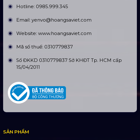
TÀI KHOẢN NGÂN HÀNG
CÔNG TY TNHH ĐẦU TƯ VÀ PHÁT
TRIỂN HOÀNG SA VIỆT
Số tài khoản:
134053669
Ngân hàng: Á Châu (ACB)
Chi nhánh: PGD Bình Trị Đông
THÔNG TIN LIÊN HỆ
Hotline:
0985.999.345
Email:
yenvo@hoangsaviet.com
Website:
www.hoangsaviet.com