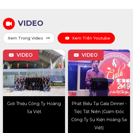
VIDEO
Xem Trong Video
Xem Trên Youtube
VIDEO
VIDEO
Giới Thiệu Công Ty Hoàng
Phát Biểu Tại Gala Dinner -
Sa Việt
Tiệc Tất Niên (Giám Đốc
Công Ty Sự Kiện Hoàng Sa
Việt)