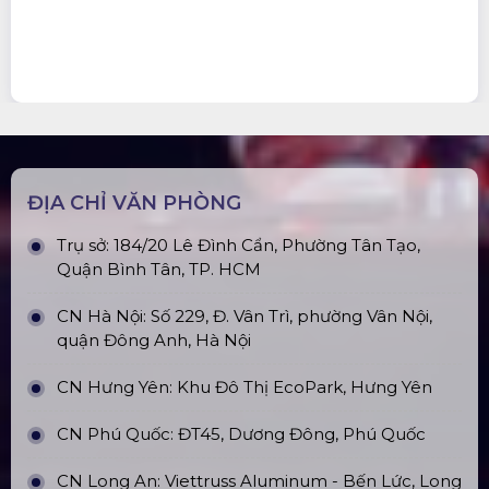
ĐỊA CHỈ VĂN PHÒNG
Trụ sở: 184/20 Lê Đình Cẩn, Phường Tân Tạo,
Quận Bình Tân, TP. HCM
CN Hà Nội: Số 229, Đ. Vân Trì, phường Vân Nội,
quận Đông Anh, Hà Nội
CN Hưng Yên: Khu Đô Thị EcoPark, Hưng Yên
CN Phú Quốc: ĐT45, Dương Đông, Phú Quốc
CN Long An: Viettruss Aluminum - Bến Lức, Long