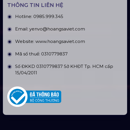
THÔNG TIN LIÊN HỆ
Hotline:
0985.999.345
Email:
yenvo@hoangsaviet.com
Website:
www.hoangsaviet.com
Mã số thuế: 0310779837
Số ĐKKD 0310779837 Sở KHĐT Tp. HCM cấp
15/04/2011