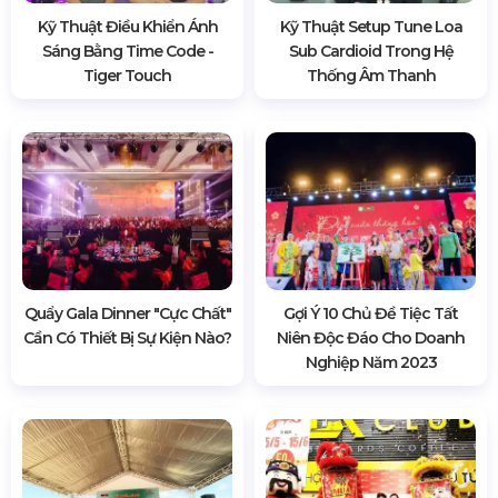
Kỹ Thuật Điều Khiển Ánh
Kỹ Thuật Setup Tune Loa
Sáng Bằng Time Code -
Sub Cardioid Trong Hệ
Tiger Touch
Thống Âm Thanh
Quẩy Gala Dinner "cực Chất"
Gợi Ý 10 Chủ Đề Tiệc Tất
Cần Có Thiết Bị Sự Kiện Nào?
Niên Độc Đáo Cho Doanh
Nghiệp Năm 2023