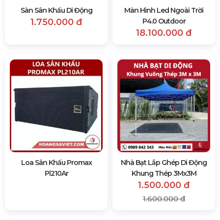
Sàn Sân Khấu Di Động
Màn Hình Led Ngoài Trời
1.750.000 đ
P4.0 Outdoor
18.100.000 đ
Loa Sân Khấu Promax
Nhà Bạt Lắp Ghép Di Động
Pl210Ar
Khung Thép 3Mx3M
1.500.000 đ
1.600.000 đ