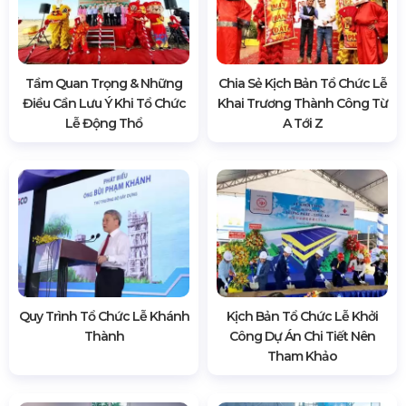
Tầm Quan Trọng & Những
Chia Sẻ Kịch Bản Tổ Chức Lễ
Điều Cần Lưu Ý Khi Tổ Chức
Khai Trương Thành Công Từ
Lễ Động Thổ
A Tới Z
Quy Trình Tổ Chức Lễ Khánh
Kịch Bản Tổ Chức Lễ Khởi
Thành
Công Dự Án Chi Tiết Nên
Tham Khảo